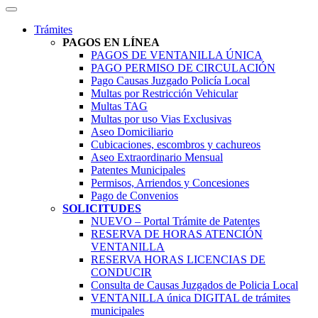
Trámites
PAGOS EN LÍNEA
PAGOS DE VENTANILLA ÚNICA
PAGO PERMISO DE CIRCULACIÓN
Pago Causas Juzgado Policía Local
Multas por Restricción Vehicular
Multas TAG
Multas por uso Vias Exclusivas
Aseo Domiciliario
Cubicaciones, escombros y cachureos
Aseo Extraordinario Mensual
Patentes Municipales
Permisos, Arriendos y Concesiones
Pago de Convenios
SOLICITUDES
NUEVO – Portal Trámite de Patentes
RESERVA DE HORAS ATENCIÓN
VENTANILLA
RESERVA HORAS LICENCIAS DE
CONDUCIR
Consulta de Causas Juzgados de Policia Local
VENTANILLA única DIGITAL de trámites
municipales