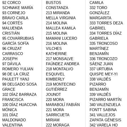
92 CORCO 
BUSTOS 
CAMILA

SCHNAKE MARÍA

CONSTANZA

332 TORO 
93 CORNEJO 
213 MIRANDA 
GONZÁLEZ 
BRAVO CARLA

MELLA VIRGINIA

MARGARITA

94 CORTÉS 
214 MOLINA 
333 TORRES DEZA 
MALUENDA 
MALLEA KAMILA

GABRIEL

CRISTIÁN

215 MOLINA 
334 TORRES DÍAZ 
95 COVARRUBIAS 
MAMANI LUCERO

GABRIELA

GARCÍA SOFÍA

216 MOLINA 
335 TRONCOSO 
96 CRUZAT 
VILCHES 
MARTÍNEZ 
CARRASCO 
KATHERINE

BENJAMÍN

JOSEPH

217 MONSALVE 
336 TRONCOZO 
97 DÁVILA 
FAÚNDEZ ANDREA

SÁENZ JUAN

ROMERO YULIAN

218 MONTALVO 
337 URTUBIA 
98 DE LA CRUZ 
ESQUIVEL 
QUISPE MEY-YI

PAULETT YANJ

KIMBERLY

338 VALDÉS 
99 DELGADO SOSA 
219 MONTECINO 
PIZARRO 
GRACE

GUTIÉRREZ 
BENJAMÍN

102 DÍAZ BARRAZA 
JOUNOT

339 VALDÉS 
FRANCISCA

220 MORA 
PIZARRO MARTÍN

100 DÍAZ HUACCHA 
MARABOLÍ FABIÁN

340 VALENZUELA 
MÓNICA

221 MORA 
FONTT SABINA

101 DÍAZ 
SARRICUETA 
341 VALLEJOS 
MALDONADO 
MIRIAM

ZAPATA GÉNESIS

VALENTINA

222 MORAGA 
342 VARELA HO 