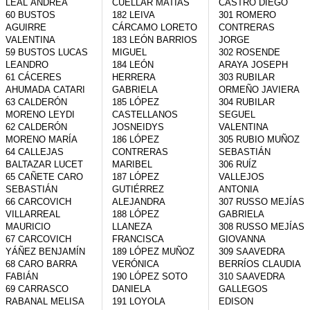
LEAL ANDREA

CUELLAR MATÍAS

CASTRO DIEGO

60 BUSTOS 
182 LEIVA 
301 ROMERO 
AGUIRRE 
CÁRCAMO LORETO

CONTRERAS 
VALENTINA

183 LEÓN BARRIOS 
JORGE

59 BUSTOS LUCAS 
MIGUEL

302 ROSENDE 
LEANDRO

184 LEÓN 
ARAYA JOSEPH

61 CÁCERES 
HERRERA 
303 RUBILAR 
AHUMADA CATARI

GABRIELA

ORMEÑO JAVIERA

63 CALDERÓN 
185 LÓPEZ 
304 RUBILAR 
MORENO LEYDI

CASTELLANOS 
SEGUEL 
62 CALDERÓN 
JOSNEIDYS

VALENTINA

MORENO MARÍA

186 LÓPEZ 
305 RUBIO MUÑOZ 
64 CALLEJAS 
CONTRERAS 
SEBASTIÁN

BALTAZAR LUCET

MARIBEL

306 RUÍZ 
65 CAÑETE CARO 
187 LÓPEZ 
VALLEJOS 
SEBASTIÁN

GUTIÉRREZ 
ANTONIA

66 CARCOVICH 
ALEJANDRA

307 RUSSO MEJÍAS 
VILLARREAL 
188 LÓPEZ 
GABRIELA

MAURICIO

LLANEZA 
308 RUSSO MEJÍAS 
67 CARCOVICH 
FRANCISCA

GIOVANNA

YÁÑEZ BENJAMÍN

189 LÓPEZ MUÑOZ 
309 SAAVEDRA 
68 CARO BARRA 
VERÓNICA

BERRÍOS CLAUDIA

FABIÁN

190 LÓPEZ SOTO 
310 SAAVEDRA 
69 CARRASCO 
DANIELA

GALLEGOS 
RABANAL MELISA

191 LOYOLA 
EDISON
