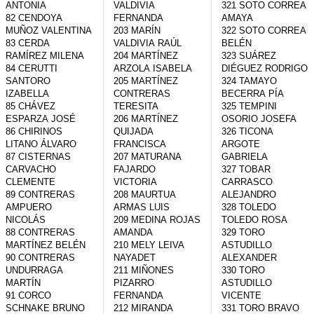
ANTONIA

VALDIVIA 
321 SOTO CORREA 
82 CENDOYA 
FERNANDA

AMAYA

MUÑOZ VALENTINA

203 MARÍN 
322 SOTO CORREA 
83 CERDA 
VALDIVIA RAÚL

BELÉN

RAMÍREZ MILENA

204 MARTÍNEZ 
323 SUÁREZ 
84 CERUTTI 
ARZOLA ISABELA

DIÉGUEZ RODRIGO

SANTORO 
205 MARTÍNEZ 
324 TAMAYO 
IZABELLA

CONTRERAS 
BECERRA PÍA

85 CHÁVEZ 
TERESITA

325 TEMPINI 
ESPARZA JOSÉ

206 MARTÍNEZ 
OSORIO JOSEFA

86 CHIRINOS 
QUIJADA 
326 TICONA 
LITANO ÁLVARO

FRANCISCA

ARGOTE 
87 CISTERNAS 
207 MATURANA 
GABRIELA

CARVACHO 
FAJARDO 
327 TOBAR 
CLEMENTE

VICTORIA

CARRASCO 
89 CONTRERAS 
208 MAURTUA 
ALEJANDRO

AMPUERO 
ARMAS LUIS

328 TOLEDO 
NICOLÁS

209 MEDINA ROJAS 
TOLEDO ROSA

88 CONTRERAS 
AMANDA

329 TORO 
MARTÍNEZ BELÉN

210 MELY LEIVA 
ASTUDILLO 
90 CONTRERAS 
NAYADET

ALEXANDER

UNDURRAGA 
211 MIÑONES 
330 TORO 
MARTÍN

PIZARRO 
ASTUDILLO 
91 CORCO 
FERNANDA

VICENTE

SCHNAKE BRUNO

212 MIRANDA 
331 TORO BRAVO 