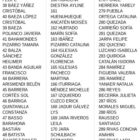
38 BÁEZ YÁÑEZ 
DIESTRA AYLINE

HERRERA YARELY

CRISTÓBAL

161 
279 PUEBLA 
40 BAEZA LÓPEZ 
HUENUHUEQUE 
ORTEGA CATALINA

CRISTÓBAL

ANCATÉN MOISÉS

280 QUEZADA 
39 BAEZA 
162 HURTADO 
CARREÑO SOFÍA

POLANCO JAVIERA

MARÍN SOFÍA

281 QUEZADA 
41 BAHAMONDES 
163 IBÁÑEZ 
JARPA FELIPE

PIZARRO TAMARA

PIZARRO CATALINA

282 QUICENO 
42 BALZA 
164 IGLESIAS 
LIZCANO ISABELLA

SÁNCHEZ 
GONZÁLEZ 
283 QUIROGA 
HEILIMER

FLORENCIA

CATALÁN ISIDORA

43 BANDA AGUILAR 
165 IGLESIAS 
284 RAMÍREZ 
FRANCISCO

PACHECO 
FIGUERA VALERIA

44 BARRERA 
MARTINA

285 RAMÍREZ 
ARISMENDI BELÉN

166 ITURRIAGA 
YANAER NATALIA

45 BARRERA 
MÉNDEZ MICHELLE

286 REYES 
CORTÉS SOL

167 IZQUIERDO 
BECERRA JULIETA

46 BARRIGA 
CUZCO ERICK

287 RÍOS 
QUINTANILLA 
168 JADUR GÁLVEZ 
MORALES MIGUEL

CONSTANZA

LYS

288 RÍOS 
47 BASSO 
169 JARA RIVEROS 
RAUSSEO 
BARAHONA 
LEILA

SANTIAGO

BASTIÁN

170 JARA 
289 RIVAS CONCHA 
48 BATISTA 
SCHULBACH 
ANAHIN
