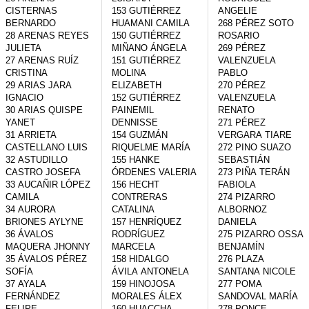
CISTERNAS 
153 GUTIÉRREZ 
ANGELIE

BERNARDO

HUAMANI CAMILA

268 PÉREZ SOTO 
28 ARENAS REYES 
150 GUTIÉRREZ 
ROSARIO

JULIETA

MIÑANO ÁNGELA

269 PÉREZ 
27 ARENAS RUÍZ 
151 GUTIÉRREZ 
VALENZUELA 
CRISTINA

MOLINA 
PABLO

29 ARIAS JARA 
ELIZABETH

270 PÉREZ 
IGNACIO

152 GUTIÉRREZ 
VALENZUELA 
30 ARIAS QUISPE 
PAINEMIL 
RENATO

YANET

DENNISSE

271 PÉREZ 
31 ARRIETA 
154 GUZMÁN 
VERGARA TIARE

CASTELLANO LUIS

RIQUELME MARÍA

272 PINO SUAZO 
32 ASTUDILLO 
155 HANKE 
SEBASTIÁN

CASTRO JOSEFA

ÓRDENES VALERIA

273 PIÑA TERÁN 
33 AUCAÑIR LÓPEZ 
156 HECHT 
FABIOLA

CAMILA

CONTRERAS 
274 PIZARRO 
34 AURORA 
CATALINA

ALBORNOZ 
BRIONES AYLYNE

157 HENRÍQUEZ 
DANIELA

36 ÁVALOS 
RODRÍGUEZ 
275 PIZARRO OSSA 
MAQUERA JHONNY

MARCELA

BENJAMÍN

35 ÁVALOS PÉREZ 
158 HIDALGO 
276 PLAZA 
SOFÍA

ÁVILA ANTONELA

SANTANA NICOLE

37 AYALA 
159 HINOJOSA 
277 POMA 
FERNÁNDEZ 
MORALES ÁLEX

SANDOVAL MARÍA

FELIPE

160 HUACCHA 
278 PONCE 