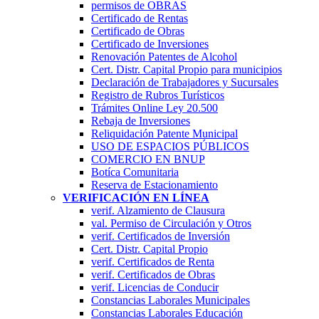
permisos de OBRAS
Certificado de Rentas
Certificado de Obras
Certificado de Inversiones
Renovación Patentes de Alcohol
Cert. Distr. Capital Propio para municipios
Declaración de Trabajadores y Sucursales
Registro de Rubros Turí­sticos
Trámites Online Ley 20.500
Rebaja de Inversiones
Reliquidación Patente Municipal
USO DE ESPACIOS PÚBLICOS
COMERCIO EN BNUP
Botíca Comunitaria
Reserva de Estacionamiento
VERIFICACIÓN EN LÍNEA
verif. Alzamiento de Clausura
val. Permiso de Circulación y Otros
verif. Certificados de Inversión
Cert. Distr. Capital Propio
verif. Certificados de Renta
verif. Certificados de Obras
verif. Licencias de Conducir
Constancias Laborales Municipales
Constancias Laborales Educación