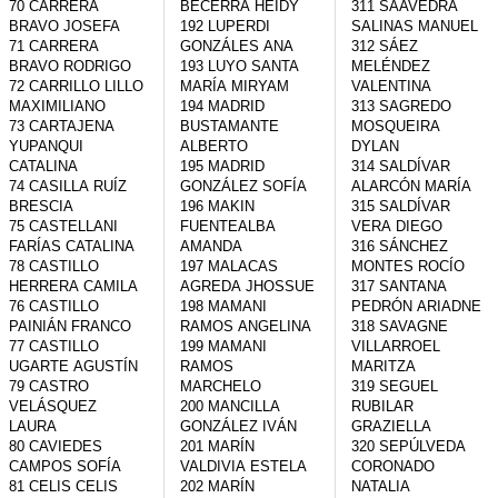
70 CARRERA 
BECERRA HEIDY

311 SAAVEDRA 
BRAVO JOSEFA

192 LUPERDI 
SALINAS MANUEL

71 CARRERA 
GONZÁLES ANA

312 SÁEZ 
BRAVO RODRIGO

193 LUYO SANTA 
MELÉNDEZ 
72 CARRILLO LILLO 
MARÍA MIRYAM

VALENTINA

MAXIMILIANO

194 MADRID 
313 SAGREDO 
73 CARTAJENA 
BUSTAMANTE 
MOSQUEIRA 
YUPANQUI 
ALBERTO

DYLAN

CATALINA

195 MADRID 
314 SALDÍVAR 
74 CASILLA RUÍZ 
GONZÁLEZ SOFÍA

ALARCÓN MARÍA

BRESCIA

196 MAKIN 
315 SALDÍVAR 
75 CASTELLANI 
FUENTEALBA 
VERA DIEGO

FARÍAS CATALINA

AMANDA

316 SÁNCHEZ 
78 CASTILLO 
197 MALACAS 
MONTES ROCÍO

HERRERA CAMILA

AGREDA JHOSSUE

317 SANTANA 
76 CASTILLO 
198 MAMANI 
PEDRÓN ARIADNE

PAINIÁN FRANCO

RAMOS ANGELINA

318 SAVAGNE 
77 CASTILLO 
199 MAMANI 
VILLARROEL 
UGARTE AGUSTÍN

RAMOS 
MARITZA

79 CASTRO 
MARCHELO

319 SEGUEL 
VELÁSQUEZ 
200 MANCILLA 
RUBILAR 
LAURA

GONZÁLEZ IVÁN

GRAZIELLA

80 CAVIEDES 
201 MARÍN 
320 SEPÚLVEDA 
CAMPOS SOFÍA

VALDIVIA ESTELA

CORONADO 
81 CELIS CELIS 
202 MARÍN 
NATALIA
