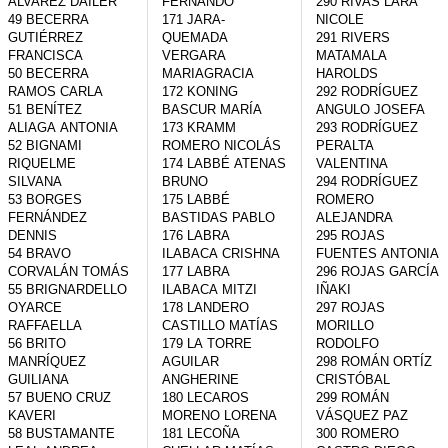
ÁLVAREZ DAILER

FERNANDO

290 RIVAS LARA 
49 BECERRA 
171 JARA-
NICOLE

GUTIÉRREZ 
QUEMADA 
291 RIVERS 
FRANCISCA

VERGARA 
MATAMALA 
50 BECERRA 
MARIAGRACIA

HAROLDS

RAMOS CARLA

172 KONING 
292 RODRÍGUEZ 
51 BENÍTEZ 
BASCUR MARÍA

ANGULO JOSEFA

ALIAGA ANTONIA

173 KRAMM 
293 RODRÍGUEZ 
52 BIGNAMI 
ROMERO NICOLÁS

PERALTA 
RIQUELME 
174 LABBÉ ATENAS 
VALENTINA

SILVANA

BRUNO

294 RODRÍGUEZ 
53 BORGES 
175 LABBÉ 
ROMERO 
FERNÁNDEZ 
BASTIDAS PABLO

ALEJANDRA

DENNIS

176 LABRA 
295 ROJAS 
54 BRAVO 
ILABACA CRISHNA

FUENTES ANTONIA

CORVALÁN TOMÁS

177 LABRA 
296 ROJAS GARCÍA 
55 BRIGNARDELLO 
ILABACA MITZI

IÑAKI

OYARCE 
178 LANDERO 
297 ROJAS 
RAFFAELLA

CASTILLO MATÍAS

MORILLO 
56 BRITO 
179 LA TORRE 
RODOLFO

MANRÍQUEZ 
AGUILAR 
298 ROMÁN ORTÍZ 
GUILIANA

ANGHERINE

CRISTÓBAL

57 BUENO CRUZ 
180 LECAROS 
299 ROMÁN 
KAVERI

MORENO LORENA

VÁSQUEZ PAZ

58 BUSTAMANTE 
181 LECOÑA 
300 ROMERO 