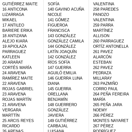
GUTIÉRREZ MAITE

SOFÍA

VALENTINA

16 ANTICONA 
140 GAVINO ACUÑA 
258 PAREDES 
LIZARRAGA 
NICOLE

PANOZO 
MIKAEL

141 GÓMEZ 
VALENTINA

17 ANTILEO 
FIGUEROA 
259 PARRA 
BARIERE ERIKA

FRANCISCA

MARTÍNEZ 
18 ANTIZANA 
143 GONZÁLEZ 
ALLISON

ALEJO KIARA

GONZÁLEZ CAMILA

260 PARRAGUEZ 
19 APIOLAZA 
144 GONZÁLEZ 
ORTÍZ ANTONELLA

PARRAGUEZ 
LATÍN JOAQUÍN

261 PAVEZ 
KATLEEN

142 GONZÁLEZ 
ALARCÓN 
20 ARARAT 
RÍOS SOFÍA

ESTEBAN

CORTÉS MARÍA

147 GUERRA 
262 PAVEZ 
24 ARAVENA 
AGUILÓ EMILIA

PEDRAZA 
RAMÍREZ MAITE

146 GUERRA LUNA 
MILLARAY

22 ARAVENA 
DIANA

263 PAZMIÑO 
ROJAS GABRIEL

145 GUERRA 
CORRO PAUL

23 ARAVENA 
ORELLANA 
264 PEÑA FEREIRA 
ROJAS MARTÍN

BENJAMÍN

MARÍA

21 ARAVENA 
148 GUERRERO 
265 PEÑA JARA 
VERGARA 
GONZÁLEZ 
NOEMY

MARTTÍN

JAVIERA

266 PÉREZ 
25 ARCIS REYES 
149 GUTIÉRREZ 
MONTES NAYARET

RICARDO

CARBAJAL 
267 PÉREZ 
26 ARENAS 
LUISANA

RODRÍGUEZ 