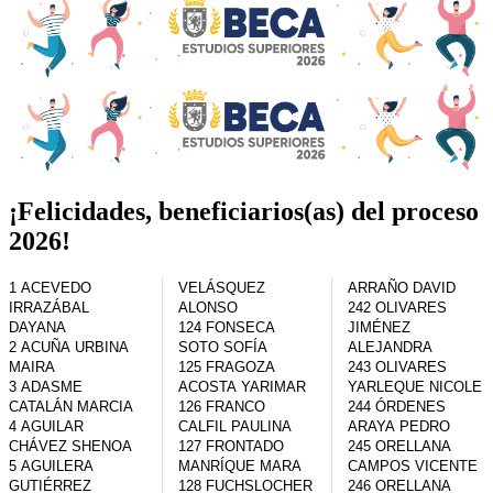
¡Felicidades, beneficiarios(as) del proceso
2026!
1 ACEVEDO 
VELÁSQUEZ 
ARRAÑO DAVID

IRRAZÁBAL 
ALONSO

242 OLIVARES 
DAYANA

124 FONSECA 
JIMÉNEZ 
2 ACUÑA URBINA 
SOTO SOFÍA

ALEJANDRA

MAIRA

125 FRAGOZA 
243 OLIVARES 
3 ADASME 
ACOSTA YARIMAR

YARLEQUE NICOLE

CATALÁN MARCIA

126 FRANCO 
244 ÓRDENES 
4 AGUILAR 
CALFIL PAULINA

ARAYA PEDRO

CHÁVEZ SHENOA

127 FRONTADO 
245 ORELLANA 
5 AGUILERA 
MANRÍQUE MARA

CAMPOS VICENTE

GUTIÉRREZ 
128 FUCHSLOCHER 
246 ORELLANA 