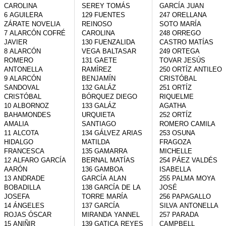
CAROLINA

SEREY TOMÁS

GARCÍA JUAN

6 AGUILERA 
129 FUENTES 
247 ORELLANA 
ZÁRATE NOVELIA

REINOSO 
SOTO MARÍA

7 ALARCÓN COFRÉ 
CAROLINA

248 ORREGO 
JAVIER

130 FUENZALIDA 
CASTRO MATÍAS

8 ALARCÓN 
VEGA BALTASAR

249 ORTEGA 
ROMERO 
131 GAETE 
TOVAR JESÚS

ANTONELLA

RAMÍREZ 
250 ORTÍZ ANTILEO 
9 ALARCÓN 
BENJAMÍN

CRISTÓBAL

SANDOVAL 
132 GALÁZ 
251 ORTÍZ 
CRISTÓBAL

BÓRQUEZ DIEGO

RIQUELME 
10 ALBORNOZ 
133 GALÁZ 
AGATHA

BAHAMONDES 
URQUIETA 
252 ORTÍZ 
AMALIA

SANTIAGO

ROMERO CAMILA

11 ALCOTA 
134 GÁLVEZ ARIAS 
253 OSUNA 
HIDALGO 
MATILDA

FRAGOZA 
FRANCESCA

135 GAMARRA 
MICHELLE

12 ALFARO GARCÍA 
BERNAL MATÍAS

254 PÁEZ VALDÉS 
AARÓN

136 GAMBOA 
ISABELLA

13 ANDRADE 
GARCÍA ALAN

255 PALMA MOYA 
BOBADILLA 
138 GARCÍA DE LA 
JOSÉ

JOSEFA

TORRE MARÍA

256 PAPAGALLO 
14 ÁNGELES 
137 GARCÍA 
SILVA ANTONELLA

ROJAS ÓSCAR

MIRANDA YANNEL

257 PARADA 
15 ANIÑIR 
139 GATICA REYES 
CAMPBELL 