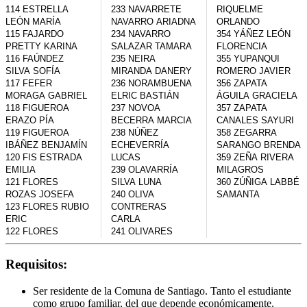
114 ESTRELLA 
233 NAVARRETE 
RIQUELME 
LEÓN MARÍA

NAVARRO ARIADNA

ORLANDO

115 FAJARDO 
234 NAVARRO 
354 YÁÑEZ LEÓN 
PRETTY KARINA

SALAZAR TAMARA

FLORENCIA

116 FAÚNDEZ 
235 NEIRA 
355 YUPANQUI 
SILVA SOFÍA

MIRANDA DANERY

ROMERO JAVIER

117 FEFER 
236 NORAMBUENA 
356 ZAPATA 
MORAGA GABRIEL

ELRIC BASTIÁN

ÁGUILA GRACIELA

118 FIGUEROA 
237 NOVOA 
357 ZAPATA 
ERAZO PÍA

BECERRA MARCIA

CANALES SAYURI

119 FIGUEROA 
238 NÚÑEZ 
358 ZEGARRA 
IBÁÑEZ BENJAMÍN

ECHEVERRÍA 
SARANGO BRENDA

120 FIS ESTRADA 
LUCAS

359 ZEÑA RIVERA 
EMILIA

239 OLAVARRÍA 
MILAGROS

121 FLORES 
SILVA LUNA

360 ZÚÑIGA LABBÉ 
ROZAS JOSEFA

240 OLIVA 
123 FLORES RUBIO 
CONTRERAS 
ERIC

CARLA

122 FLORES 
241 OLIVARES 
Requisitos:
Ser residente de la Comuna de Santiago. Tanto el estudiante
como grupo familiar, del que depende económicamente.