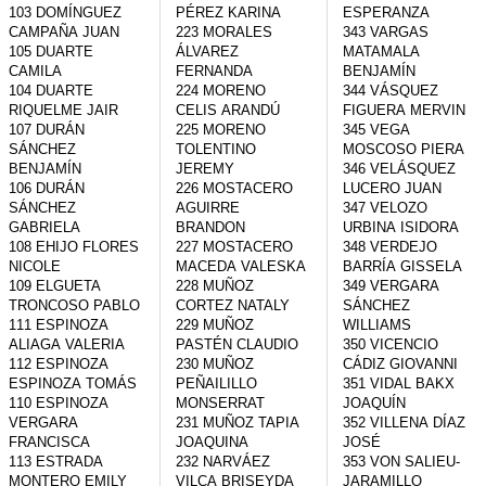
103 DOMÍNGUEZ 
PÉREZ KARINA

ESPERANZA

CAMPAÑA JUAN

223 MORALES 
343 VARGAS 
105 DUARTE 
ÁLVAREZ 
MATAMALA 
CAMILA

FERNANDA

BENJAMÍN

104 DUARTE 
224 MORENO 
344 VÁSQUEZ 
RIQUELME JAIR

CELIS ARANDÚ

FIGUERA MERVIN

107 DURÁN 
225 MORENO 
345 VEGA 
SÁNCHEZ 
TOLENTINO 
MOSCOSO PIERA

BENJAMÍN

JEREMY

346 VELÁSQUEZ 
106 DURÁN 
226 MOSTACERO 
LUCERO JUAN

SÁNCHEZ 
AGUIRRE 
347 VELOZO 
GABRIELA

BRANDON

URBINA ISIDORA

108 EHIJO FLORES 
227 MOSTACERO 
348 VERDEJO 
NICOLE

MACEDA VALESKA

BARRÍA GISSELA

109 ELGUETA 
228 MUÑOZ 
349 VERGARA 
TRONCOSO PABLO

CORTEZ NATALY

SÁNCHEZ 
111 ESPINOZA 
229 MUÑOZ 
WILLIAMS

ALIAGA VALERIA

PASTÉN CLAUDIO

350 VICENCIO 
112 ESPINOZA 
230 MUÑOZ 
CÁDIZ GIOVANNI

ESPINOZA TOMÁS

PEÑAILILLO 
351 VIDAL BAKX 
110 ESPINOZA 
MONSERRAT

JOAQUÍN

VERGARA 
231 MUÑOZ TAPIA 
352 VILLENA DÍAZ 
FRANCISCA

JOAQUINA

JOSÉ

113 ESTRADA 
232 NARVÁEZ 
353 VON SALIEU-
MONTERO EMILY

VILCA BRISEYDA

JARAMILLO 