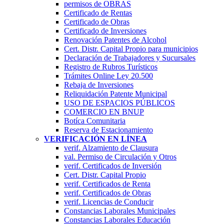
permisos de OBRAS
Certificado de Rentas
Certificado de Obras
Certificado de Inversiones
Renovación Patentes de Alcohol
Cert. Distr. Capital Propio para municipios
Declaración de Trabajadores y Sucursales
Registro de Rubros Turí­sticos
Trámites Online Ley 20.500
Rebaja de Inversiones
Reliquidación Patente Municipal
USO DE ESPACIOS PÚBLICOS
COMERCIO EN BNUP
Botíca Comunitaria
Reserva de Estacionamiento
VERIFICACIÓN EN LÍNEA
verif. Alzamiento de Clausura
val. Permiso de Circulación y Otros
verif. Certificados de Inversión
Cert. Distr. Capital Propio
verif. Certificados de Renta
verif. Certificados de Obras
verif. Licencias de Conducir
Constancias Laborales Municipales
Constancias Laborales Educación