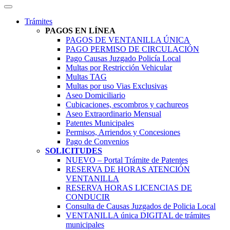
Trámites
PAGOS EN LÍNEA
PAGOS DE VENTANILLA ÚNICA
PAGO PERMISO DE CIRCULACIÓN
Pago Causas Juzgado Policía Local
Multas por Restricción Vehicular
Multas TAG
Multas por uso Vias Exclusivas
Aseo Domiciliario
Cubicaciones, escombros y cachureos
Aseo Extraordinario Mensual
Patentes Municipales
Permisos, Arriendos y Concesiones
Pago de Convenios
SOLICITUDES
NUEVO – Portal Trámite de Patentes
RESERVA DE HORAS ATENCIÓN
VENTANILLA
RESERVA HORAS LICENCIAS DE
CONDUCIR
Consulta de Causas Juzgados de Policia Local
VENTANILLA única DIGITAL de trámites
municipales