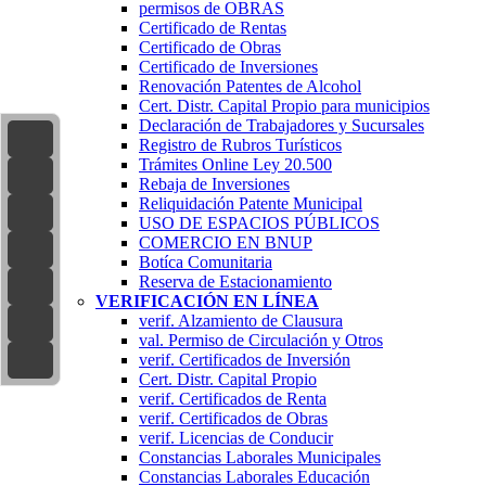
permisos de OBRAS
Certificado de Rentas
Certificado de Obras
Certificado de Inversiones
Renovación Patentes de Alcohol
Cert. Distr. Capital Propio para municipios
Declaración de Trabajadores y Sucursales
Registro de Rubros Turí­sticos
Trámites Online Ley 20.500
Rebaja de Inversiones
Reliquidación Patente Municipal
USO DE ESPACIOS PÚBLICOS
COMERCIO EN BNUP
Botíca Comunitaria
Reserva de Estacionamiento
VERIFICACIÓN EN LÍNEA
verif. Alzamiento de Clausura
val. Permiso de Circulación y Otros
verif. Certificados de Inversión
Cert. Distr. Capital Propio
verif. Certificados de Renta
verif. Certificados de Obras
verif. Licencias de Conducir
Constancias Laborales Municipales
Constancias Laborales Educación