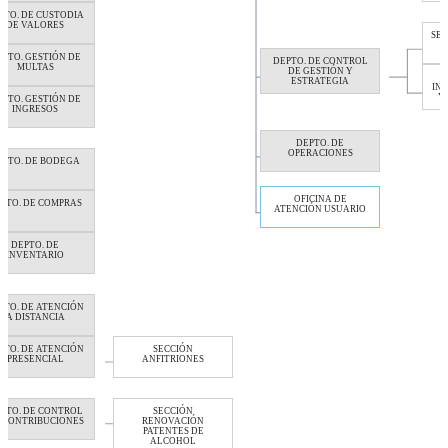
PTO. DE CUSTODIA
DE VALORES
SEC
EPTO. GESTIÓN DE
DEPTO. DE CONTROL
MULTAS
DE GESTIÓN Y
ESTRATEGIA
IN
Y
EPTO. GESTIÓN DE
INGRESOS
DEPTO. DE
OPERACIONES
EPTO. DE BODEGA
OFICINA DE
PTO. DE COMPRAS
ATENCIÓN USUARIO
DEPTO. DE
INVENTARIO
PTO. DE ATENCIÓN
A DISTANCIA
PTO. DE ATENCIÓN
SECCIÓN
PRESENCIAL
ANFITRIONES
PTO. DE CONTROL
SECCIÓN
 CONTRIBUCIONES
RENOVACIÓN
PATENTES DE
ALCOHOL