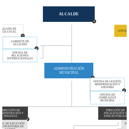
ALCALDE
 JUZGADO DE
CONCEJ
LICÍA LOCAL
GABINETE DE
ALCALDÍA
OFICINA DE
RELACIONES
INTERNACIONALES
ADMINISTRACIÓN
MUNICIPAL
OFICINA DE GESTIÓN,
MODERNIZACIÓN Y
ASESORÍA
OFICINA DE
COMPLIANCE
MUNICIPAL
DIRECCIÓN DE
DIRECCIÓN DE
DMINISTRACIÓN Y
FISCALIZACIÓN Y
FINANZAS
ESPACIO PÚBLICO
PTO. DE EJECUCIÓN
DE
ESUPUESTARIA DE