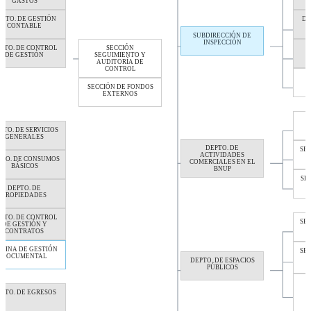
GASTOS
EPTO. DE GESTIÓN
DE
CONTABLE
SUBDIRECCIÓN DE
INSPECCIÓN
PTO. DE CONTROL
SECCIÓN
DE GESTIÓN
SEGUIMIENTO Y
AUDITORÍA DE
CONTROL
A
SECCIÓN DE FONDOS
EXTERNOS
PTO. DE SERVICIOS
GENERALES
DEPTO. DE
SEC
ACTIVIDADES
PTO. DE CONSUMOS
COMERCIALES EN EL
BÁSICOS
BNUP
SE
DEPTO. DE
PROPIEDADES
PTO. DE CONTROL
SEC
DE GESTIÓN Y
CONTRATOS
ICINA DE GESTIÓN
SE
DOCUMENTAL
DEPTO. DE ESPACIOS
PÚBLICOS
P
PTO. DE EGRESOS