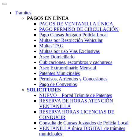
Trámites
PAGOS EN LÍNEA
PAGOS DE VENTANILLA ÚNICA
PAGO PERMISO DE CIRCULACIÓN
Pago Causas Juzgado Policía Local
Multas por Restricción Vehicular
Multas TAG
Multas por uso Vias Exclusivas
Aseo Domiciliario
Cubicaciones, escombros y cachureos
Aseo Extraordinario Mensual
Patentes Municipales
Permisos, Arriendos y Concesiones
Pago de Convenios
SOLICITUDES
NUEVO – Portal Trámite de Patentes
RESERVA DE HORAS ATENCIÓN
VENTANILLA
RESERVA HORAS LICENCIAS DE
CONDUCIR
Consulta de Causas Juzgados de Policia Local
VENTANILLA única DIGITAL de trámites
municipales