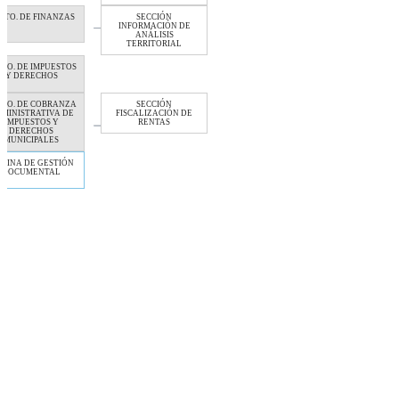
PTO. DE FINANZAS
SECCIÓN
INFORMACIÓN DE
ANÁLISIS
TERRITORIAL
PTO. DE IMPUESTOS
Y DERECHOS
PTO. DE COBRANZA
SECCIÓN
MINISTRATIVA DE
FISCALIZACIÓN DE
IMPUESTOS Y
RENTAS
DERECHOS
MUNICIPALES
ICINA DE GESTIÓN
DOCUMENTAL