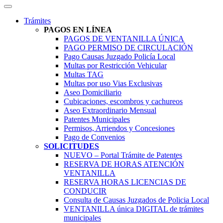
Trámites
PAGOS EN LÍNEA
PAGOS DE VENTANILLA ÚNICA
PAGO PERMISO DE CIRCULACIÓN
Pago Causas Juzgado Policía Local
Multas por Restricción Vehicular
Multas TAG
Multas por uso Vias Exclusivas
Aseo Domiciliario
Cubicaciones, escombros y cachureos
Aseo Extraordinario Mensual
Patentes Municipales
Permisos, Arriendos y Concesiones
Pago de Convenios
SOLICITUDES
NUEVO – Portal Trámite de Patentes
RESERVA DE HORAS ATENCIÓN
VENTANILLA
RESERVA HORAS LICENCIAS DE
CONDUCIR
Consulta de Causas Juzgados de Policia Local
VENTANILLA única DIGITAL de trámites
municipales