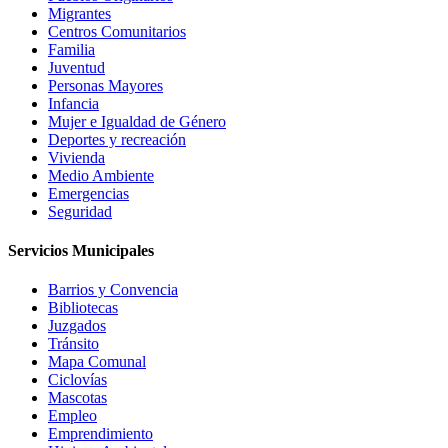
Migrantes
Centros Comunitarios
Familia
Juventud
Personas Mayores
Infancia
Mujer e Igualdad de Género
Deportes y recreación
Vivienda
Medio Ambiente
Emergencias
Seguridad
Servicios Municipales
Barrios y Convencia
Bibliotecas
Juzgados
Tránsito
Mapa Comunal
Ciclovías
Mascotas
Empleo
Emprendimiento