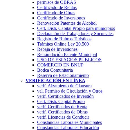
permisos de OBRAS
Certificado de Rentas
Certificado de Obras
Certificado de Inversiones
Renovación Patentes de Alcohol
Cert. Distr. Capital Propio para municipios
Declaración de Trabajadores y Sucursales
Registro de Rubros Turí­sticos
Trámites Online Ley 20.500
Rebaja de Inversiones
Reliquidación Patente Municipal
USO DE ESPACIOS PÚBLICOS
COMERCIO EN BNUP
Botíca Comunitaria
Reserva de Estacionamiento
VERIFICACIÓN EN LÍNEA
verif. Alzamiento de Clausura
val. Permiso de Circulación y Otros
verif. Certificados de Inversión
Cert. Distr. Capital Propio
verif. Certificados de Renta
verif. Certificados de Obras
verif. Licencias de Conducir
Constancias Laborales Municipales
Constancias Laborales Educación