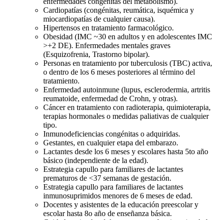
enfermedades congénitas del metabolismo).
Cardiopatías (congénitas, reumática, isquémica y
miocardiopatías de cualquier causa).
Hipertensos en tratamiento farmacológico.
Obesidad (IMC ~30 en adultos y en adolescentes IMC
>+2 DE). Enfermedades mentales graves
(Esquizofrenia, Trastorno bipolar).
Personas en tratamiento por tuberculosis (TBC) activa,
o dentro de los 6 meses posteriores al término del
tratamiento.
Enfermedad autoinmune (lupus, esclerodermia, artritis
reumatoide, enfermedad de Crohn, y otras).
Cáncer en tratamiento con radioterapia, quimioterapia,
terapias hormonales o medidas paliativas de cualquier
tipo.
Inmunodeficiencias congénitas o adquiridas.
Gestantes, en cualquier etapa del embarazo.
Lactantes desde los 6 meses y escolares hasta 5to año
básico (independiente de la edad).
Estrategia capullo para familiares de lactantes
prematuros de <37 semanas de gestación.
Estrategia capullo para familiares de lactantes
inmunosuprimidos menores de 6 meses de edad.
Docentes y asistentes de la educación preescolar y
escolar hasta 8o año de enseñanza básica.