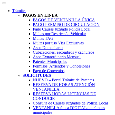
Trámites
PAGOS EN LÍNEA
PAGOS DE VENTANILLA ÚNICA
PAGO PERMISO DE CIRCULACIÓN
Pago Causas Juzgado Policía Local
Multas por Restricción Vehicular
Multas TAG
Multas por uso Vias Exclusivas
Aseo Domiciliario
Cubicaciones, escombros y cachureos
Aseo Extraordinario Mensual
Patentes Municipales
Permisos, Arriendos y Concesiones
Pago de Convenios
SOLICITUDES
NUEVO – Portal Trámite de Patentes
RESERVA DE HORAS ATENCIÓN
VENTANILLA
RESERVA HORAS LICENCIAS DE
CONDUCIR
Consulta de Causas Juzgados de Policia Local
VENTANILLA única DIGITAL de trámites
municipales