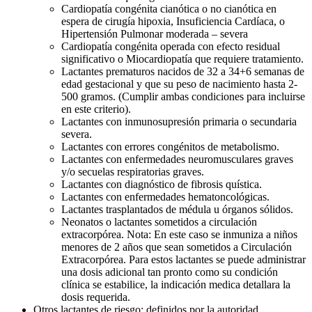
Cardiopatía congénita cianótica o no cianótica en
espera de cirugía hipoxia, Insuficiencia Cardíaca, o
Hipertensión Pulmonar moderada – severa
Cardiopatía congénita operada con efecto residual
significativo o Miocardiopatía que requiere tratamiento.
Lactantes prematuros nacidos de 32 a 34+6 semanas de
edad gestacional y que su peso de nacimiento hasta 2-
500 gramos. (Cumplir ambas condiciones para incluirse
en este criterio).
Lactantes con inmunosupresión primaria o secundaria
severa.
Lactantes con errores congénitos de metabolismo.
Lactantes con enfermedades neuromusculares graves
y/o secuelas respiratorias graves.
Lactantes con diagnóstico de fibrosis quística.
Lactantes con enfermedades hematoncológicas.
Lactantes trasplantados de médula u órganos sólidos.
Neonatos o lactantes sometidos a circulación
extracorpórea. Nota: En este caso se inmuniza a niños
menores de 2 años que sean sometidos a Circulación
Extracorpórea. Para estos lactantes se puede administrar
una dosis adicional tan pronto como su condición
clínica se estabilice, la indicación medica detallara la
dosis requerida.
Otros lactantes de riesgo: definidos por la autoridad.