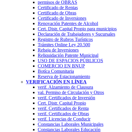
permisos de OBRAS
Certificado de Rentas
Certificado de Obras
Certificado de Inversiones
Renovación Patentes de Alcohol
Cert. Distr. Capital Propio para municipios
Declaración de Trabajadores y Sucursales
Registro de Rubros Turí­sticos
Trámites Online Ley 20.500
Rebaja de Inversiones
Reliquidación Patente Municipal
USO DE ESPACIOS PÚBLICOS
COMERCIO EN BNUP
Botíca Comunitaria
Reserva de Estacionamiento
VERIFICACIÓN EN LÍNEA
verif. Alzamiento de Clausura
val. Permiso de Circulación y Otros
verif. Certificados de Inversión
Cert. Distr. Capital Propio
verif. Certificados de Renta
verif. Certificados de Obras
verif. Licencias de Conducir
Constancias Laborales Municipales
Constancias Laborales Educación