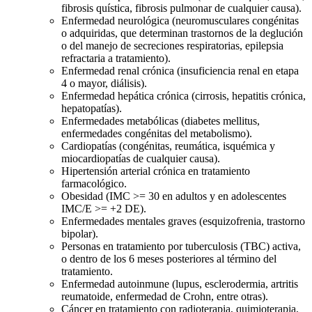
fibrosis quística, fibrosis pulmonar de cualquier causa).
Enfermedad neurológica (neuromusculares congénitas
o adquiridas, que determinan trastornos de la deglución
o del manejo de secreciones respiratorias, epilepsia
refractaria a tratamiento).
Enfermedad renal crónica (insuficiencia renal en etapa
4 o mayor, diálisis).
Enfermedad hepática crónica (cirrosis, hepatitis crónica,
hepatopatías).
Enfermedades metabólicas (diabetes mellitus,
enfermedades congénitas del metabolismo).
Cardiopatías (congénitas, reumática, isquémica y
miocardiopatías de cualquier causa).
Hipertensión arterial crónica en tratamiento
farmacológico.
Obesidad (IMC >= 30 en adultos y en adolescentes
IMC/E >= +2 DE).
Enfermedades mentales graves (esquizofrenia, trastorno
bipolar).
Personas en tratamiento por tuberculosis (TBC) activa,
o dentro de los 6 meses posteriores al término del
tratamiento.
Enfermedad autoinmune (lupus, esclerodermia, artritis
reumatoide, enfermedad de Crohn, entre otras).
Cáncer en tratamiento con radioterapia, quimioterapia,