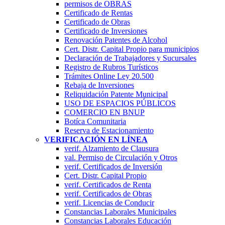
permisos de OBRAS
Certificado de Rentas
Certificado de Obras
Certificado de Inversiones
Renovación Patentes de Alcohol
Cert. Distr. Capital Propio para municipios
Declaración de Trabajadores y Sucursales
Registro de Rubros Turí­sticos
Trámites Online Ley 20.500
Rebaja de Inversiones
Reliquidación Patente Municipal
USO DE ESPACIOS PÚBLICOS
COMERCIO EN BNUP
Botíca Comunitaria
Reserva de Estacionamiento
VERIFICACIÓN EN LÍNEA
verif. Alzamiento de Clausura
val. Permiso de Circulación y Otros
verif. Certificados de Inversión
Cert. Distr. Capital Propio
verif. Certificados de Renta
verif. Certificados de Obras
verif. Licencias de Conducir
Constancias Laborales Municipales
Constancias Laborales Educación