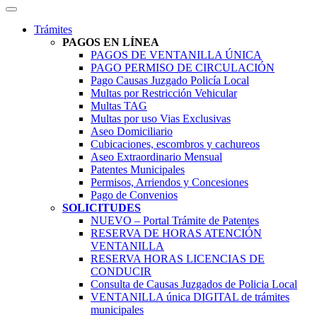
Trámites
PAGOS EN LÍNEA
PAGOS DE VENTANILLA ÚNICA
PAGO PERMISO DE CIRCULACIÓN
Pago Causas Juzgado Policía Local
Multas por Restricción Vehicular
Multas TAG
Multas por uso Vias Exclusivas
Aseo Domiciliario
Cubicaciones, escombros y cachureos
Aseo Extraordinario Mensual
Patentes Municipales
Permisos, Arriendos y Concesiones
Pago de Convenios
SOLICITUDES
NUEVO – Portal Trámite de Patentes
RESERVA DE HORAS ATENCIÓN
VENTANILLA
RESERVA HORAS LICENCIAS DE
CONDUCIR
Consulta de Causas Juzgados de Policia Local
VENTANILLA única DIGITAL de trámites
municipales