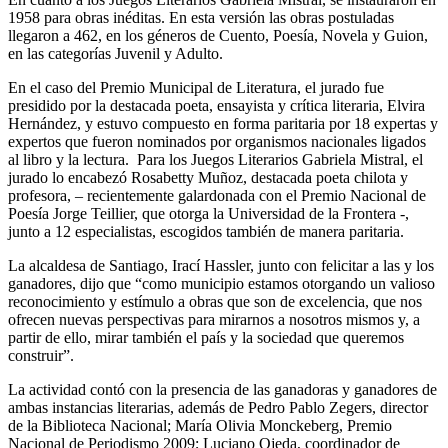
1958 para obras inéditas. En esta versión las obras postuladas
llegaron a 462, en los géneros de Cuento, Poesía, Novela y Guion,
en las categorías Juvenil y Adulto.
En el caso del Premio Municipal de Literatura, el jurado fue
presidido por la destacada poeta, ensayista y crítica literaria, Elvira
Hernández, y estuvo compuesto en forma paritaria por 18 expertas y
expertos que fueron nominados por organismos nacionales ligados
al libro y la lectura. Para los Juegos Literarios Gabriela Mistral, el
jurado lo encabezó Rosabetty Muñoz, destacada poeta chilota y
profesora, – recientemente galardonada con el Premio Nacional de
Poesía Jorge Teillier, que otorga la Universidad de la Frontera -,
junto a 12 especialistas, escogidos también de manera paritaria.
La alcaldesa de Santiago, Irací Hassler, junto con felicitar a las y los
ganadores, dijo que “como municipio estamos otorgando un valioso
reconocimiento y estímulo a obras que son de excelencia, que nos
ofrecen nuevas perspectivas para mirarnos a nosotros mismos y, a
partir de ello, mirar también el país y la sociedad que queremos
construir”.
La actividad contó con la presencia de las ganadoras y ganadores de
ambas instancias literarias, además de Pedro Pablo Zegers, director
de la Biblioteca Nacional; María Olivia Monckeberg, Premio
Nacional de Periodismo 2009; Luciano Ojeda, coordinador de