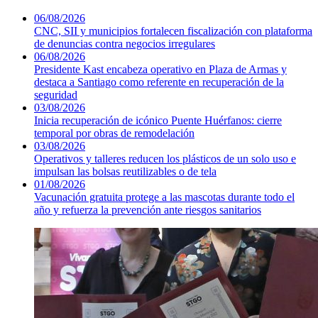
06/08/2026
CNC, SII y municipios fortalecen fiscalización con plataforma
de denuncias contra negocios irregulares
06/08/2026
Presidente Kast encabeza operativo en Plaza de Armas y
destaca a Santiago como referente en recuperación de la
seguridad
03/08/2026
Inicia recuperación de icónico Puente Huérfanos: cierre
temporal por obras de remodelación
03/08/2026
Operativos y talleres reducen los plásticos de un solo uso e
impulsan las bolsas reutilizables o de tela
01/08/2026
Vacunación gratuita protege a las mascotas durante todo el
año y refuerza la prevención ante riesgos sanitarios