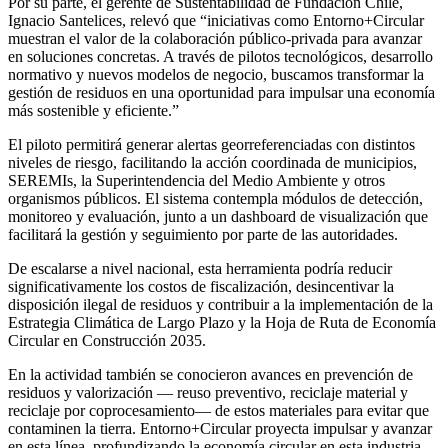
Por su parte, el gerente de Sustentabilidad de Fundación Chile,
Ignacio Santelices, relevó que “iniciativas como Entorno+Circular
muestran el valor de la colaboración público-privada para avanzar
en soluciones concretas. A través de pilotos tecnológicos, desarrollo
normativo y nuevos modelos de negocio, buscamos transformar la
gestión de residuos en una oportunidad para impulsar una economía
más sostenible y eficiente.”
El piloto permitirá generar alertas georreferenciadas con distintos
niveles de riesgo, facilitando la acción coordinada de municipios,
SEREMIs, la Superintendencia del Medio Ambiente y otros
organismos públicos. El sistema contempla módulos de detección,
monitoreo y evaluación, junto a un dashboard de visualización que
facilitará la gestión y seguimiento por parte de las autoridades.
De escalarse a nivel nacional, esta herramienta podría reducir
significativamente los costos de fiscalización, desincentivar la
disposición ilegal de residuos y contribuir a la implementación de la
Estrategia Climática de Largo Plazo y la Hoja de Ruta de Economía
Circular en Construcción 2035.
En la actividad también se conocieron avances en prevención de
residuos y valorización — reuso preventivo, reciclaje material y
reciclaje por coprocesamiento— de estos materiales para evitar que
contaminen la tierra. Entorno+Circular proyecta impulsar y avanzar
en esta línea, profundizando la economía circular en esta industria.