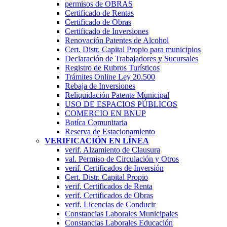
permisos de OBRAS
Certificado de Rentas
Certificado de Obras
Certificado de Inversiones
Renovación Patentes de Alcohol
Cert. Distr. Capital Propio para municipios
Declaración de Trabajadores y Sucursales
Registro de Rubros Turí­sticos
Trámites Online Ley 20.500
Rebaja de Inversiones
Reliquidación Patente Municipal
USO DE ESPACIOS PÚBLICOS
COMERCIO EN BNUP
Botíca Comunitaria
Reserva de Estacionamiento
VERIFICACIÓN EN LÍNEA
verif. Alzamiento de Clausura
val. Permiso de Circulación y Otros
verif. Certificados de Inversión
Cert. Distr. Capital Propio
verif. Certificados de Renta
verif. Certificados de Obras
verif. Licencias de Conducir
Constancias Laborales Municipales
Constancias Laborales Educación