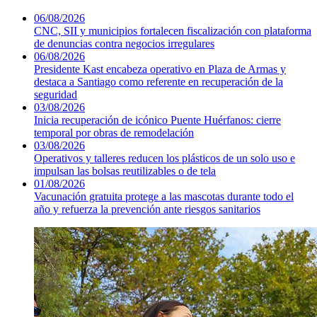
06/08/2026
CNC, SII y municipios fortalecen fiscalización con plataforma
de denuncias contra negocios irregulares
06/08/2026
Presidente Kast encabeza operativo en Plaza de Armas y
destaca a Santiago como referente en recuperación de la
seguridad
03/08/2026
Inicia recuperación de icónico Puente Huérfanos: cierre
temporal por obras de remodelación
03/08/2026
Operativos y talleres reducen los plásticos de un solo uso e
impulsan las bolsas reutilizables o de tela
01/08/2026
Vacunación gratuita protege a las mascotas durante todo el
año y refuerza la prevención ante riesgos sanitarios