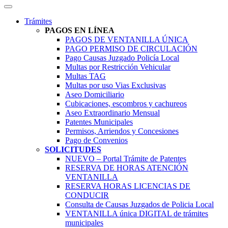
Trámites
PAGOS EN LÍNEA
PAGOS DE VENTANILLA ÚNICA
PAGO PERMISO DE CIRCULACIÓN
Pago Causas Juzgado Policía Local
Multas por Restricción Vehicular
Multas TAG
Multas por uso Vias Exclusivas
Aseo Domiciliario
Cubicaciones, escombros y cachureos
Aseo Extraordinario Mensual
Patentes Municipales
Permisos, Arriendos y Concesiones
Pago de Convenios
SOLICITUDES
NUEVO – Portal Trámite de Patentes
RESERVA DE HORAS ATENCIÓN
VENTANILLA
RESERVA HORAS LICENCIAS DE
CONDUCIR
Consulta de Causas Juzgados de Policia Local
VENTANILLA única DIGITAL de trámites
municipales