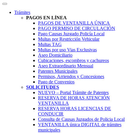
Trámites
PAGOS EN LÍNEA
PAGOS DE VENTANILLA ÚNICA
PAGO PERMISO DE CIRCULACIÓN
Pago Causas Juzgado Policía Local
Multas por Restricción Vehicular
Multas TAG
Multas por uso Vias Exclusivas
Aseo Domiciliario
Cubicaciones, escombros y cachureos
Aseo Extraordinario Mensual
Patentes Municipales
Permisos, Arriendos y Concesiones
Pago de Convenios
SOLICITUDES
NUEVO – Portal Trámite de Patentes
RESERVA DE HORAS ATENCIÓN
VENTANILLA
RESERVA HORAS LICENCIAS DE
CONDUCIR
Consulta de Causas Juzgados de Policia Local
VENTANILLA única DIGITAL de trámites
municipales