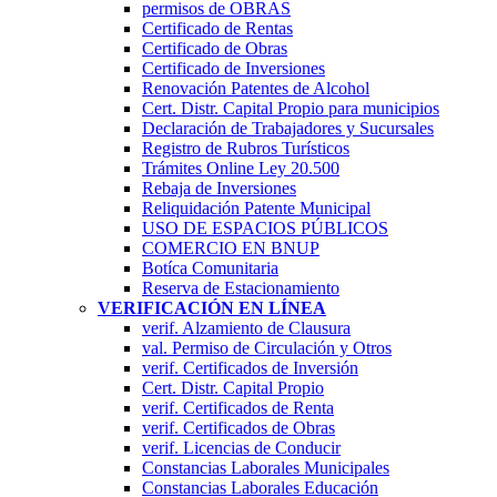
permisos de OBRAS
Certificado de Rentas
Certificado de Obras
Certificado de Inversiones
Renovación Patentes de Alcohol
Cert. Distr. Capital Propio para municipios
Declaración de Trabajadores y Sucursales
Registro de Rubros Turí­sticos
Trámites Online Ley 20.500
Rebaja de Inversiones
Reliquidación Patente Municipal
USO DE ESPACIOS PÚBLICOS
COMERCIO EN BNUP
Botíca Comunitaria
Reserva de Estacionamiento
VERIFICACIÓN EN LÍNEA
verif. Alzamiento de Clausura
val. Permiso de Circulación y Otros
verif. Certificados de Inversión
Cert. Distr. Capital Propio
verif. Certificados de Renta
verif. Certificados de Obras
verif. Licencias de Conducir
Constancias Laborales Municipales
Constancias Laborales Educación