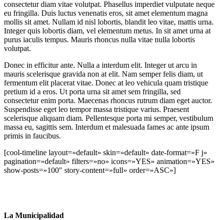
consectetur diam vitae volutpat. Phasellus imperdiet vulputate neque
eu fringilla. Duis luctus venenatis eros, sit amet elementum magna
mollis sit amet. Nullam id nisl lobortis, blandit leo vitae, mattis urna.
Integer quis lobortis diam, vel elementum metus. In sit amet urna at
purus iaculis tempus. Mauris rhoncus nulla vitae nulla lobortis
volutpat.
Donec in efficitur ante. Nulla a interdum elit. Integer ut arcu in
mauris scelerisque gravida non at elit. Nam semper felis diam, ut
fermentum elit placerat vitae. Donec at leo vehicula quam tristique
pretium id a eros. Ut porta urna sit amet sem fringilla, sed
consectetur enim porta. Maecenas rhoncus rutrum diam eget auctor.
Suspendisse eget leo tempor massa tristique varius. Praesent
scelerisque aliquam diam. Pellentesque porta mi semper, vestibulum
massa eu, sagittis sem. Interdum et malesuada fames ac ante ipsum
primis in faucibus.
[cool-timeline layout=»default» skin=»default» date-format=»F j»
pagination=»default» filters=»no» icons=»YES» animation=»YES»
show-posts=»100″ story-content=»full» order=»ASC»]
La Municipalidad