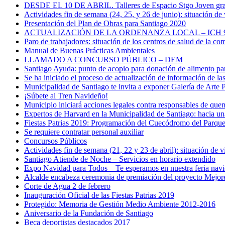
DESDE EL 10 DE ABRIL. Talleres de Espacio Stgo Joven gratu
Actividades fin de semana (24, 25, y 26 de junio): situación de 
Presentación del Plan de Obras para Santiago 2020
ACTUALIZACIÓN DE LA ORDENANZA LOCAL – ICH 
Paro de trabajadores: situación de los centros de salud de la c
Manual de Buenas Prácticas Ambientales
LLAMADO A CONCURSO PÚBLICO – DEM
Santiago Ayuda: punto de acopio para donación de alimento pa
Se ha iniciado el proceso de actualización de información de la
Municipalidad de Santiago te invita a exponer Galería de Arte
¡Súbete al Tren Navideño!
Municipio iniciará acciones legales contra responsables de que
Expertos de Harvard en la Municipalidad de Santiago: hacia un
Fiestas Patrias 2019: Programación del Cuecódromo del Parqu
Se requiere contratar personal auxiliar
Concursos Públicos
Actividades fin de semana (21, 22 y 23 de abril): situación de v
Santiago Atiende de Noche – Servicios en horario extendido
Expo Navidad para Todos – Te esperamos en nuestra feria nav
Alcalde encabeza ceremonia de premiación del proyecto Mejore
Corte de Agua 2 de febrero
Inauguración Oficial de las Fiestas Patrias 2019
Protegido: Memoria de Gestión Medio Ambiente 2012-2016
Aniversario de la Fundación de Santiago
Beca deportistas destacados 2017