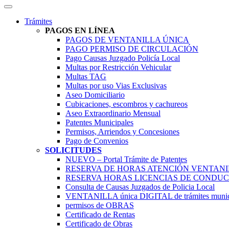
Trámites
PAGOS EN LÍNEA
PAGOS DE VENTANILLA ÚNICA
PAGO PERMISO DE CIRCULACIÓN
Pago Causas Juzgado Policía Local
Multas por Restricción Vehicular
Multas TAG
Multas por uso Vias Exclusivas
Aseo Domiciliario
Cubicaciones, escombros y cachureos
Aseo Extraordinario Mensual
Patentes Municipales
Permisos, Arriendos y Concesiones
Pago de Convenios
SOLICITUDES
NUEVO – Portal Trámite de Patentes
RESERVA DE HORAS ATENCIÓN VENTAN
RESERVA HORAS LICENCIAS DE CONDUC
Consulta de Causas Juzgados de Policia Local
VENTANILLA única DIGITAL de trámites munic
permisos de OBRAS
Certificado de Rentas
Certificado de Obras