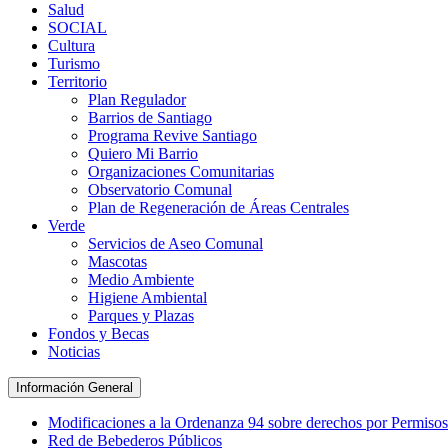
Salud
SOCIAL
Cultura
Turismo
Territorio
Plan Regulador
Barrios de Santiago
Programa Revive Santiago
Quiero Mi Barrio
Organizaciones Comunitarias
Observatorio Comunal
Plan de Regeneración de Áreas Centrales
Verde
Servicios de Aseo Comunal
Mascotas
Medio Ambiente
Higiene Ambiental
Parques y Plazas
Fondos y Becas
Noticias
Información General
Modificaciones a la Ordenanza 94 sobre derechos por Permisos
Red de Bebederos Públicos