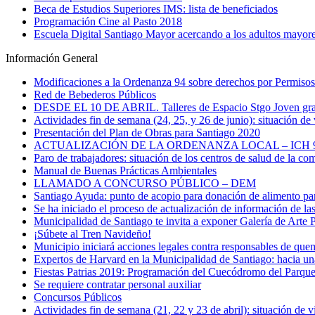
Beca de Estudios Superiores IMS: lista de beneficiados
Programación Cine al Pasto 2018
Escuela Digital Santiago Mayor acercando a los adultos mayores
Información General
Modificaciones a la Ordenanza 94 sobre derechos por Permisos
Red de Bebederos Públicos
DESDE EL 10 DE ABRIL. Talleres de Espacio Stgo Joven gratu
Actividades fin de semana (24, 25, y 26 de junio): situación de 
Presentación del Plan de Obras para Santiago 2020
ACTUALIZACIÓN DE LA ORDENANZA LOCAL – ICH 
Paro de trabajadores: situación de los centros de salud de la c
Manual de Buenas Prácticas Ambientales
LLAMADO A CONCURSO PÚBLICO – DEM
Santiago Ayuda: punto de acopio para donación de alimento pa
Se ha iniciado el proceso de actualización de información de la
Municipalidad de Santiago te invita a exponer Galería de Arte
¡Súbete al Tren Navideño!
Municipio iniciará acciones legales contra responsables de que
Expertos de Harvard en la Municipalidad de Santiago: hacia un
Fiestas Patrias 2019: Programación del Cuecódromo del Parqu
Se requiere contratar personal auxiliar
Concursos Públicos
Actividades fin de semana (21, 22 y 23 de abril): situación de v