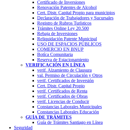
Certificado de Inversiones
Renovación Patentes de Alcohol
Cert. Distr. Capital Propio para municipios
Declaración de Trabajadores y Sucursales
Registro de Rubros Turí­sticos
Trámites Online Ley 20.500
Rebaja de Inversiones
Reliquidación Patente Municipal
USO DE ESPACIOS PÚBLICOS
COMERCIO EN BNUP
Botíca Comunitaria
Reserva de Estacionamiento
VERIFICACIÓN EN LÍNEA
verif. Alzamiento de Clausura
val. Permiso de Circulación y Otros
verif. Certificados de Inversión
Cert. Distr. Capital Propio
verif. Certificados de Renta
verif. Certificados de Obras
verif. Licencias de Conducir
Constancias Laborales Municipales
Constancias Laborales Educación
GUÍA DE TRÁMITES
Guía de Trámites Santiago en Línea
Seguridad