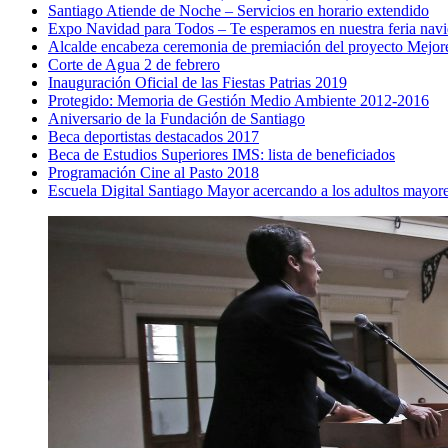
Santiago Atiende de Noche – Servicios en horario extendido
Expo Navidad para Todos – Te esperamos en nuestra feria nav
Alcalde encabeza ceremonia de premiación del proyecto Mejore
Corte de Agua 2 de febrero
Inauguración Oficial de las Fiestas Patrias 2019
Protegido: Memoria de Gestión Medio Ambiente 2012-2016
Aniversario de la Fundación de Santiago
Beca deportistas destacados 2017
Beca de Estudios Superiores IMS: lista de beneficiados
Programación Cine al Pasto 2018
Escuela Digital Santiago Mayor acercando a los adultos mayores