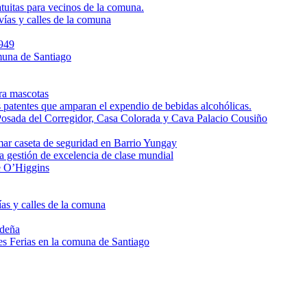
itas para vecinos de la comuna.
vías y calles de la comuna
949
omuna de Santiago
ra mascotas
s patentes que amparan el expendio de bebidas alcohólicas.
 Posada del Corregidor, Casa Colorada y Cava Palacio Cousiño
mar caseta de seguridad en Barrio Yungay
a gestión de excelencia de clase mundial
e O’Higgins
ías y calles de la comuna
ideña
s Ferias en la comuna de Santiago