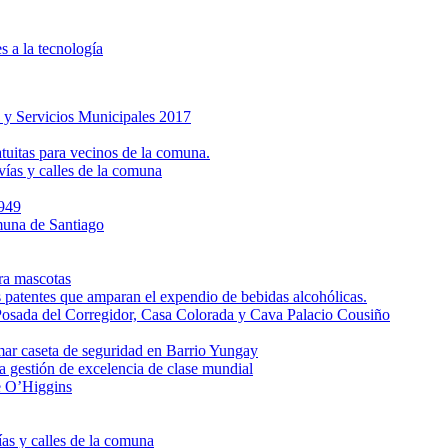
 a la tecnología
 y Servicios Municipales 2017
itas para vecinos de la comuna.
vías y calles de la comuna
949
omuna de Santiago
ra mascotas
s patentes que amparan el expendio de bebidas alcohólicas.
 Posada del Corregidor, Casa Colorada y Cava Palacio Cousiño
mar caseta de seguridad en Barrio Yungay
a gestión de excelencia de clase mundial
e O’Higgins
ías y calles de la comuna