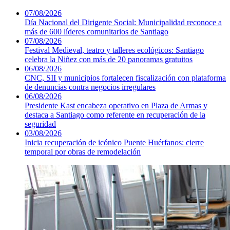
07/08/2026
Día Nacional del Dirigente Social: Municipalidad reconoce a
más de 600 líderes comunitarios de Santiago
07/08/2026
Festival Medieval, teatro y talleres ecológicos: Santiago
celebra la Niñez con más de 20 panoramas gratuitos
06/08/2026
CNC, SII y municipios fortalecen fiscalización con plataforma
de denuncias contra negocios irregulares
06/08/2026
Presidente Kast encabeza operativo en Plaza de Armas y
destaca a Santiago como referente en recuperación de la
seguridad
03/08/2026
Inicia recuperación de icónico Puente Huérfanos: cierre
temporal por obras de remodelación