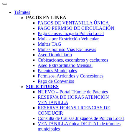
Trámites
PAGOS EN LÍNEA
PAGOS DE VENTANILLA ÚNICA
PAGO PERMISO DE CIRCULACIÓN
Pago Causas Juzgado Policía Local
Multas por Restricción Vehicular
Multas TAG
Multas por uso Vias Exclusivas
Aseo Domiciliario
Cubicaciones, escombros y cachureos
Aseo Extraordinario Mensual
Patentes Municipales
Permisos, Arriendos y Concesiones
Pago de Convenios
SOLICITUDES
NUEVO – Portal Trámite de Patentes
RESERVA DE HORAS ATENCIÓN
VENTANILLA
RESERVA HORAS LICENCIAS DE
CONDUCIR
Consulta de Causas Juzgados de Policia Local
VENTANILLA única DIGITAL de trámites
municipales