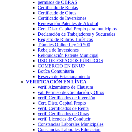
permisos de OBRAS
Certificado de Rentas
Certificado de Obras
Certificado de Inversiones
Renovación Patentes de Alcohol
Cert. Distr. Capital Propio para municipios
Declaración de Trabajadores y Sucursales
Registro de Rubros Turí­sticos
Trámites Online Ley 20.500
Rebaja de Inversiones
Reliquidación Patente Municipal
USO DE ESPACIOS PÚBLICOS
COMERCIO EN BNUP
Botíca Comunitaria
Reserva de Estacionamiento
VERIFICACIÓN EN LÍNEA
verif. Alzamiento de Clausura
val. Permiso de Circulación y Otros
verif. Certificados de Inversión
Cert. Distr. Capital Propio
verif. Certificados de Renta
verif. Certificados de Obras
verif. Licencias de Conducir
Constancias Laborales Municipales
Constancias Laborales Educación