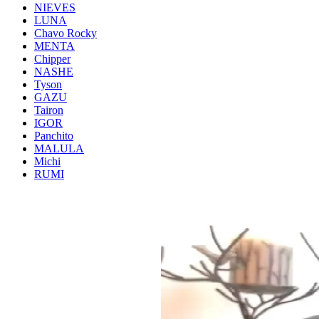
NIEVES
LUNA
Chavo Rocky
MENTA
Chipper
NASHE
Tyson
GAZU
Tairon
IGOR
Panchito
MALULA
Michi
RUMI