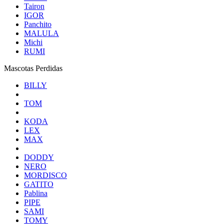
Tairon
IGOR
Panchito
MALULA
Michi
RUMI
Mascotas Perdidas
BILLY
TOM
KODA
LEX
MAX
DODDY
NERO
MORDISCO
GATITO
Pablina
PIPE
SAMI
TOMY