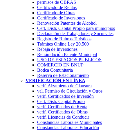
permisos de OBRAS
Certificado de Rentas
Certificado de Obras
Certificado de Inversiones
Renovación Patentes de Alcohol
Cert. Distr. Capital Propio para municipios
Declaración de Trabajadores y Sucursales
Registro de Rubros Turí­sticos
Trámites Online Ley 20.500
Rebaja de Inversiones
Reliquidación Patente Municipal
USO DE ESPACIOS PÚBLICOS
COMERCIO EN BNUP
Botíca Comunitaria
Reserva de Estacionamiento
VERIFICACIÓN EN LÍNEA
verif. Alzamiento de Clausura
val. Permiso de Circulación y Otros
verif. Certificados de Inversión
Cert. Distr. Capital Propio
verif. Certificados de Renta
verif. Certificados de Obras
verif. Licencias de Conducir
Constancias Laborales Municipales
Constancias Laborales Educación