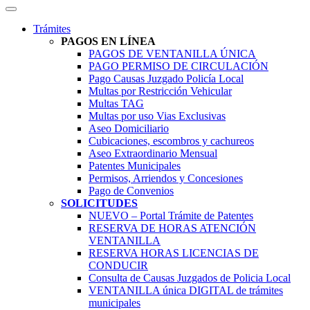
Trámites
PAGOS EN LÍNEA
PAGOS DE VENTANILLA ÚNICA
PAGO PERMISO DE CIRCULACIÓN
Pago Causas Juzgado Policía Local
Multas por Restricción Vehicular
Multas TAG
Multas por uso Vias Exclusivas
Aseo Domiciliario
Cubicaciones, escombros y cachureos
Aseo Extraordinario Mensual
Patentes Municipales
Permisos, Arriendos y Concesiones
Pago de Convenios
SOLICITUDES
NUEVO – Portal Trámite de Patentes
RESERVA DE HORAS ATENCIÓN
VENTANILLA
RESERVA HORAS LICENCIAS DE
CONDUCIR
Consulta de Causas Juzgados de Policia Local
VENTANILLA única DIGITAL de trámites
municipales