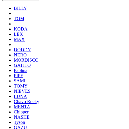
BILLY
TOM
KODA
LEX
MAX
DODDY
NERO
MORDISCO
GATITO
Pablina
PIPE
SAMI
TOMY
NIEVES
LUNA
Chavo Rocky
MENTA
Chipper
NASHE
Tyson
GAZU