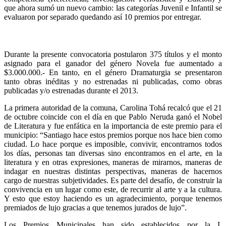
que ahora sumó un nuevo cambio: las categorías Juvenil e Infantil se
evaluaron por separado quedando así 10 premios por entregar.
Durante la presente convocatoria postularon 375 títulos y el monto
asignado para el ganador del género Novela fue aumentado a
$3.000.000.- En tanto, en el género Dramaturgia se presentaron
tanto obras inéditas y no estrenadas ni publicadas, como obras
publicadas y/o estrenadas durante el 2013.
La primera autoridad de la comuna, Carolina Tohá recalcó que el 21
de octubre coincide con el día en que Pablo Neruda ganó el Nobel
de Literatura y fue enfática en la importancia de este premio para el
municipio: “Santiago hace estos premios porque nos hace bien como
ciudad. Lo hace porque es imposible, convivir, encontrarnos todos
los días, personas tan diversas sino encontramos en el arte, en la
literatura y en otras expresiones, maneras de mirarnos, maneras de
indagar en nuestras distintas perspectivas, maneras de hacernos
cargo de nuestras subjetividades. Es parte del desafío, de construir la
convivencia en un lugar como este, de recurrir al arte y a la cultura.
Y esto que estoy haciendo es un agradecimiento, porque tenemos
premiados de lujo gracias a que tenemos jurados de lujo”.
Los Premios Municipales han sido establecidos por la I.