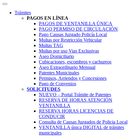
Trámites
PAGOS EN LÍNEA
PAGOS DE VENTANILLA ÚNICA
PAGO PERMISO DE CIRCULACIÓN
Pago Causas Juzgado Policía Local
Multas por Restricción Vehicular
Multas TAG
Multas por uso Vias Exclusivas
Aseo Domiciliario
Cubicaciones, escombros y cachureos
Aseo Extraordinario Mensual
Patentes Municipales
Permisos, Arriendos y Concesiones
Pago de Convenios
SOLICITUDES
NUEVO – Portal Trámite de Patentes
RESERVA DE HORAS ATENCIÓN
VENTANILLA
RESERVA HORAS LICENCIAS DE
CONDUCIR
Consulta de Causas Juzgados de Policia Local
VENTANILLA única DIGITAL de trámites
municipales