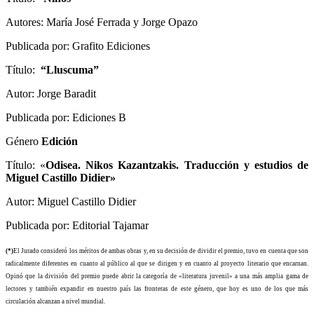
Autores: María José Ferrada y Jorge Opazo
Publicada por: Grafito Ediciones
Título:
“Lluscuma”
Autor: Jorge Baradit
Publicada por: Ediciones B
Género
Edición
Título: «
Odisea. Nikos Kazantzakis. Traducción y estudios de
Miguel Castillo Didier»
Autor: Miguel Castillo Didier
Publicada por: Editorial Tajamar
(*)
El Jurado consideró los méritos de ambas obras y, en su decisión de dividir el premio, tuvo en cuenta que son
radicalmente diferentes en cuanto al público al que se dirigen y en cuanto al proyecto literario que encarnan.
Opinó que la división del premio puede abrir la categoría de «literatura juvenil» a una más amplia gama de
lectores y también expandir en nuestro país las fronteras de este género, que hoy es uno de los que más
circulación alcanzan a nivel mundial.