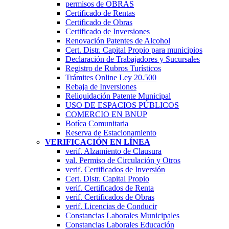
permisos de OBRAS
Certificado de Rentas
Certificado de Obras
Certificado de Inversiones
Renovación Patentes de Alcohol
Cert. Distr. Capital Propio para municipios
Declaración de Trabajadores y Sucursales
Registro de Rubros Turí­sticos
Trámites Online Ley 20.500
Rebaja de Inversiones
Reliquidación Patente Municipal
USO DE ESPACIOS PÚBLICOS
COMERCIO EN BNUP
Botíca Comunitaria
Reserva de Estacionamiento
VERIFICACIÓN EN LÍNEA
verif. Alzamiento de Clausura
val. Permiso de Circulación y Otros
verif. Certificados de Inversión
Cert. Distr. Capital Propio
verif. Certificados de Renta
verif. Certificados de Obras
verif. Licencias de Conducir
Constancias Laborales Municipales
Constancias Laborales Educación