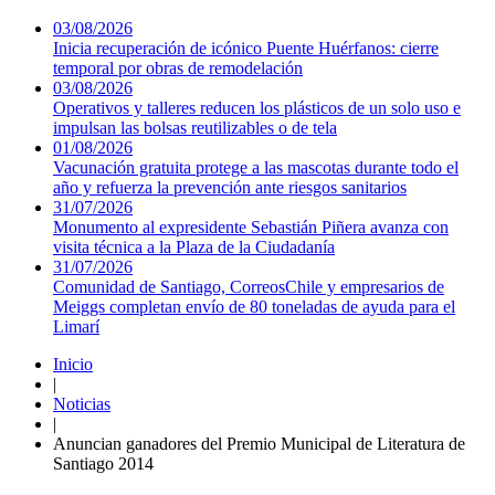
03/08/2026
Inicia recuperación de icónico Puente Huérfanos: cierre
temporal por obras de remodelación
03/08/2026
Operativos y talleres reducen los plásticos de un solo uso e
impulsan las bolsas reutilizables o de tela
01/08/2026
Vacunación gratuita protege a las mascotas durante todo el
año y refuerza la prevención ante riesgos sanitarios
31/07/2026
Monumento al expresidente Sebastián Piñera avanza con
visita técnica a la Plaza de la Ciudadanía
31/07/2026
Comunidad de Santiago, CorreosChile y empresarios de
Meiggs completan envío de 80 toneladas de ayuda para el
Limarí
Inicio
|
Noticias
|
Anuncian ganadores del Premio Municipal de Literatura de
Santiago 2014