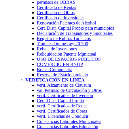
permisos de OBRAS
Certificado de Rentas
Certificado de Obras
Certificado de Inversiones
Renovación Patentes de Alcohol
Cert. Distr. Capital Propio para municipios
Declaración de Trabajadores y Sucursales
Registro de Rubros Turí­sticos
Trámites Online Ley 20.500
Rebaja de Inversiones
Reliquidación Patente Municipal
USO DE ESPACIOS PÚBLICOS
COMERCIO EN BNUP
Botíca Comunitaria
Reserva de Estacionamiento
VERIFICACIÓN EN LÍNEA
verif. Alzamiento de Clausura
val. Permiso de Circulación y Otros
verif. Certificados de Inversión
Cert. Distr. Capital Propio
verif. Certificados de Renta
verif. Certificados de Obras
verif. Licencias de Conducir
Constancias Laborales Municipales
Constancias Laborales Educación