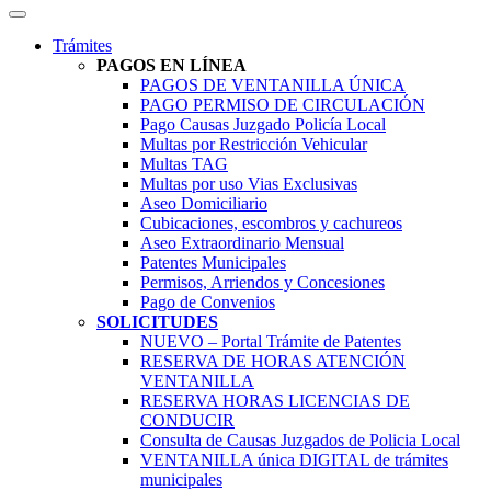
Trámites
PAGOS EN LÍNEA
PAGOS DE VENTANILLA ÚNICA
PAGO PERMISO DE CIRCULACIÓN
Pago Causas Juzgado Policía Local
Multas por Restricción Vehicular
Multas TAG
Multas por uso Vias Exclusivas
Aseo Domiciliario
Cubicaciones, escombros y cachureos
Aseo Extraordinario Mensual
Patentes Municipales
Permisos, Arriendos y Concesiones
Pago de Convenios
SOLICITUDES
NUEVO – Portal Trámite de Patentes
RESERVA DE HORAS ATENCIÓN
VENTANILLA
RESERVA HORAS LICENCIAS DE
CONDUCIR
Consulta de Causas Juzgados de Policia Local
VENTANILLA única DIGITAL de trámites
municipales