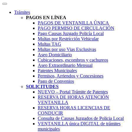
Trámites
PAGOS EN LÍNEA
PAGOS DE VENTANILLA ÚNICA
PAGO PERMISO DE CIRCULACIÓN
Pago Causas Juzgado Policía Local
Multas por Restricción Vehicular
Multas TAG
Multas por uso Vias Exclusivas
Aseo Domiciliario
Cubicaciones, escombros y cachureos
Aseo Extraordinario Mensual
Patentes Municipales
Permisos, Arriendos y Concesiones
Pago de Convenios
SOLICITUDES
NUEVO – Portal Trámite de Patentes
RESERVA DE HORAS ATENCIÓN
VENTANILLA
RESERVA HORAS LICENCIAS DE
CONDUCIR
Consulta de Causas Juzgados de Policia Local
VENTANILLA única DIGITAL de trámites
municipales