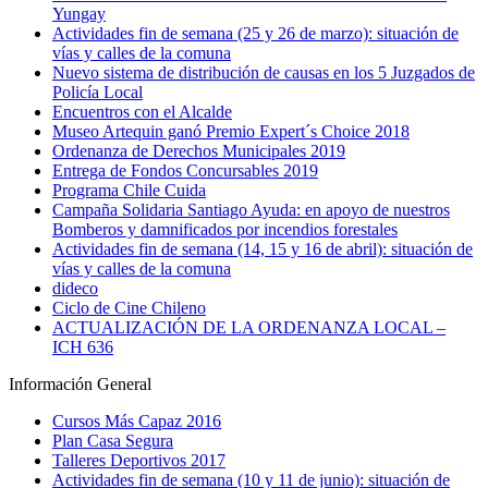
Yungay
Actividades fin de semana (25 y 26 de marzo): situación de
vías y calles de la comuna
Nuevo sistema de distribución de causas en los 5 Juzgados de
Policía Local
Encuentros con el Alcalde
Museo Artequin ganó Premio Expert´s Choice 2018
Ordenanza de Derechos Municipales 2019
Entrega de Fondos Concursables 2019
Programa Chile Cuida
Campaña Solidaria Santiago Ayuda: en apoyo de nuestros
Bomberos y damnificados por incendios forestales
Actividades fin de semana (14, 15 y 16 de abril): situación de
vías y calles de la comuna
dideco
Ciclo de Cine Chileno
ACTUALIZACIÓN DE LA ORDENANZA LOCAL –
ICH 636
Información General
Cursos Más Capaz 2016
Plan Casa Segura
Talleres Deportivos 2017
Actividades fin de semana (10 y 11 de junio): situación de