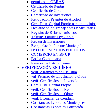
permisos de OBRAS
Certificado de Rentas
Certificado de Obras
Certificado de Inversiones
Renovación Patentes de Alcohol
Cert. Distr. Capital Propio para municipios
Declaración de Trabajadores y Sucursales
Registro de Rubros Turí­sticos
Trámites Online Ley 20.500
Rebaja de Inversiones
Reliquidación Patente Municipal
USO DE ESPACIOS PÚBLICOS
COMERCIO EN BNUP
Botíca Comunitaria
Reserva de Estacionamiento
VERIFICACIÓN EN LÍNEA
verif. Alzamiento de Clausura
val. Permiso de Circulación y Otros
verif. Certificados de Inversión
Cert. Distr. Capital Propio
verif. Certificados de Renta
verif. Certificados de Obras
verif. Licencias de Conducir
Constancias Laborales Municipales
Constancias Laborales Educación