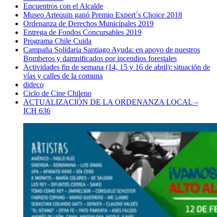
Encuentros con el Alcalde
Museo Artequin ganó Premio Expert´s Choice 2018
Ordenanza de Derechos Municipales 2019
Entrega de Fondos Concursables 2019
Programa Chile Cuida
Campaña Solidaria Santiago Ayuda: en apoyo de nuestros
Bomberos y damnificados por incendios forestales
Actividades fin de semana (14, 15 y 16 de abril): situación de
vías y calles de la comuna
dideco
Ciclo de Cine Chileno
ACTUALIZACIÓN DE LA ORDENANZA LOCAL –
ICH 636