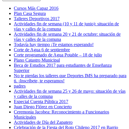
Cursos Más Capaz 2016
Plan Casa Segura
Talleres Deportivos 2017
Actividades fin de semana (10 y 11 de junio): situación de
vías y calles de la comuna
Actividades fin de semana 20 y 21 de octubre: situación de
vías y calles de la comuna
Todavía hay tiempo ¡Te estamos esperando!
Corte de Agua 6 de septiembre
Corte programado de Agua Potable – 18 de julio
Plano Catastro Municipal
Beca de Estudios 2017 para estudiantes de Enseñanza
Superior
No te pierdas los talleres que Deportes IMS ha preparado para
ti. ¡Inscríbete, te esperamos!
padres
Actividades fin de semana 25 y 26 de mayo: situación de vías
y calles de la comuna
Especial Cuenta Pública 2017
Juan Diego Flórez en Concierto
Ceremonia Jacobea: Reconocimiento a Funcionarios
Municipales
Actividades de Día del Zapatero
Celebración de la Fiesta del Roto Chileno 2017 en Barrio