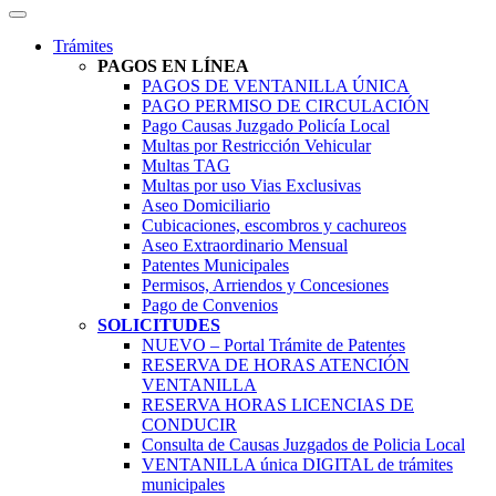
Trámites
PAGOS EN LÍNEA
PAGOS DE VENTANILLA ÚNICA
PAGO PERMISO DE CIRCULACIÓN
Pago Causas Juzgado Policía Local
Multas por Restricción Vehicular
Multas TAG
Multas por uso Vias Exclusivas
Aseo Domiciliario
Cubicaciones, escombros y cachureos
Aseo Extraordinario Mensual
Patentes Municipales
Permisos, Arriendos y Concesiones
Pago de Convenios
SOLICITUDES
NUEVO – Portal Trámite de Patentes
RESERVA DE HORAS ATENCIÓN
VENTANILLA
RESERVA HORAS LICENCIAS DE
CONDUCIR
Consulta de Causas Juzgados de Policia Local
VENTANILLA única DIGITAL de trámites
municipales