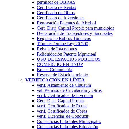
permisos de OBRAS
Certificado de Rentas
Certificado de Obras
Certificado de Inversiones
Renovación Patentes de Alcohol
Cert. Distr. Capital Propio para municipios
Declaración de Trabajadores y Sucursales
Registro de Rubros Turí­sticos
Trámites Online Ley 20.500
Rebaja de Inversiones
Reliquidación Patente Municipal
USO DE ESPACIOS PÚBLICOS
COMERCIO EN BNUP
Botíca Comunitaria
Reserva de Estacionamiento
VERIFICACIÓN EN LÍNEA
verif. Alzamiento de Clausura
val. Permiso de Circulación y Otros
verif. Certificados de Inversión
Cert. Distr. Capital Propio
verif. Certificados de Renta
verif. Certificados de Obras
verif. Licencias de Conducir
Constancias Laborales Municipales
Constancias Laborales Educación