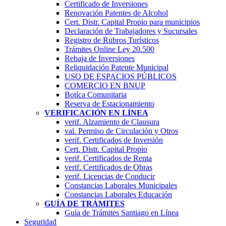
Certificado de Inversiones
Renovación Patentes de Alcohol
Cert. Distr. Capital Propio para municipios
Declaración de Trabajadores y Sucursales
Registro de Rubros Turí­sticos
Trámites Online Ley 20.500
Rebaja de Inversiones
Reliquidación Patente Municipal
USO DE ESPACIOS PÚBLICOS
COMERCIO EN BNUP
Botíca Comunitaria
Reserva de Estacionamiento
VERIFICACIÓN EN LÍNEA
verif. Alzamiento de Clausura
val. Permiso de Circulación y Otros
verif. Certificados de Inversión
Cert. Distr. Capital Propio
verif. Certificados de Renta
verif. Certificados de Obras
verif. Licencias de Conducir
Constancias Laborales Municipales
Constancias Laborales Educación
GUÍA DE TRÁMITES
Guía de Trámites Santiago en Línea
Seguridad