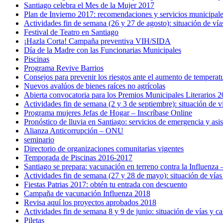
Santiago celebra el Mes de la Mujer 2017
Plan de Invierno 2017: recomendaciones y servicios municipale
Actividades fin de semana (26 y 27 de agosto): situación de vía
Festival de Teatro en Santiago
¡Hazla Corta! Campaña preventiva VIH/SIDA
Día de la Madre con las Funcionarias Municipales
Piscinas
Programa Revive Barrios
Consejos para prevenir los riesgos ante el aumento de temperat
Nuevos avalúos de bienes raíces no agrícolas
Abierta convocatoria para los Premios Municipales Literarios 20
Actividades fin de semana (2 y 3 de septiembre): situación de v
Programa mujeres Jefas de Hogar – Inscríbase Online
Pronóstico de lluvia en Santiago: servicios de emergencia y asi
Alianza Anticorrupción – ONU
seminario
Directorio de organizaciones comunitarias vigentes
Temporada de Piscinas 2016-2017
Santiago se prepara: vacunación en terreno contra la Influenz
Actividades fin de semana (27 y 28 de mayo): situación de vías
Fiestas Patrias 2017: obtén tu entrada con descuento
Campaña de vacunación Influenza 2018
Revisa aquí los proyectos aprobados 2018
Actividades fin de semana 8 y 9 de junio: situación de vías y c
Piletas