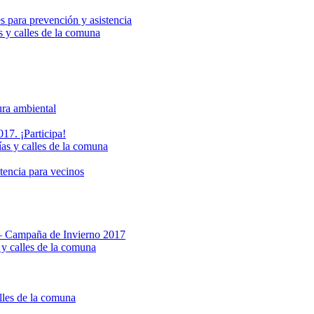
s para prevención y asistencia
s y calles de la comuna
ura ambiental
17. ¡Participa!
ías y calles de la comuna
stencia para vecinos
a – Campaña de Invierno 2017
 y calles de la comuna
alles de la comuna