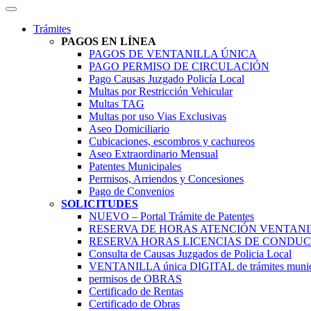
Trámites
PAGOS EN LÍNEA
PAGOS DE VENTANILLA ÚNICA
PAGO PERMISO DE CIRCULACIÓN
Pago Causas Juzgado Policía Local
Multas por Restricción Vehicular
Multas TAG
Multas por uso Vias Exclusivas
Aseo Domiciliario
Cubicaciones, escombros y cachureos
Aseo Extraordinario Mensual
Patentes Municipales
Permisos, Arriendos y Concesiones
Pago de Convenios
SOLICITUDES
NUEVO – Portal Trámite de Patentes
RESERVA DE HORAS ATENCIÓN VENTAN
RESERVA HORAS LICENCIAS DE CONDUC
Consulta de Causas Juzgados de Policia Local
VENTANILLA única DIGITAL de trámites munic
permisos de OBRAS
Certificado de Rentas
Certificado de Obras