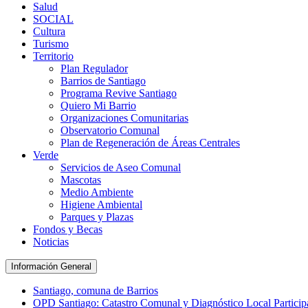
Salud
SOCIAL
Cultura
Turismo
Territorio
Plan Regulador
Barrios de Santiago
Programa Revive Santiago
Quiero Mi Barrio
Organizaciones Comunitarias
Observatorio Comunal
Plan de Regeneración de Áreas Centrales
Verde
Servicios de Aseo Comunal
Mascotas
Medio Ambiente
Higiene Ambiental
Parques y Plazas
Fondos y Becas
Noticias
Información General
Santiago, comuna de Barrios
OPD Santiago: Catastro Comunal y Diagnóstico Local Partici