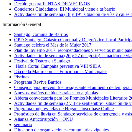
Decálogo para JUNTAS DE VECINOS
Conciertos Ciudadanos: El Municipal viene a tu barrio
Actividades fin de semana (18 y 19): situación de vías y calles
Información General
Santiago, comuna de Barrios
OPD Santiago: Catastro Comunal y Diagnóstico Local Partici
Santiago celebra el Mes de la Mujer 2017
Plan de Invierno 2017: recomendaciones y servicios municipale
Actividades fin de semana (26 y 27 de agosto): situación de vía
Festival de Teatro en Santiago
¡Hazla Corta! Campaña preventiva VIH/SIDA
Día de la Madre con las Funcionarias Municipales
Piscinas
Programa Revive Barrios
Consejos para prevenir los riesgos ante el aumento de temperat
Nuevos avalúos de bienes raíces no agrícolas
Abierta convocatoria para los Premios Municipales Literarios 20
Actividades fin de semana (2 y 3 de septiembre): situación de v
Programa mujeres Jefas de Hogar – Inscríbase Online
Pronóstico de lluvia en Santiago: servicios de emergencia y asi
Alianza Anticorrupción – ONU
seminario
Directorio de organizaciones comunitarias vigentes