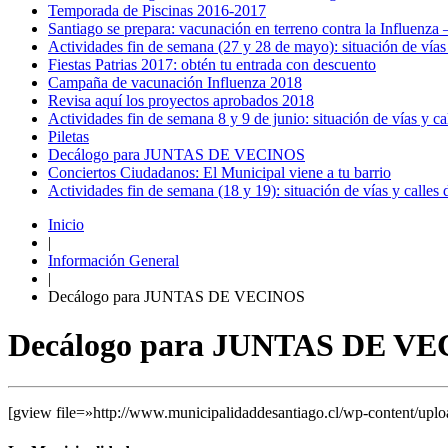
Temporada de Piscinas 2016-2017
Santiago se prepara: vacunación en terreno contra la Influenz
Actividades fin de semana (27 y 28 de mayo): situación de vías
Fiestas Patrias 2017: obtén tu entrada con descuento
Campaña de vacunación Influenza 2018
Revisa aquí los proyectos aprobados 2018
Actividades fin de semana 8 y 9 de junio: situación de vías y c
Piletas
Decálogo para JUNTAS DE VECINOS
Conciertos Ciudadanos: El Municipal viene a tu barrio
Actividades fin de semana (18 y 19): situación de vías y calles
Inicio
|
Información General
|
Decálogo para JUNTAS DE VECINOS
Decálogo para JUNTAS DE V
[gview file=»http://www.municipalidaddesantiago.cl/wp-content/