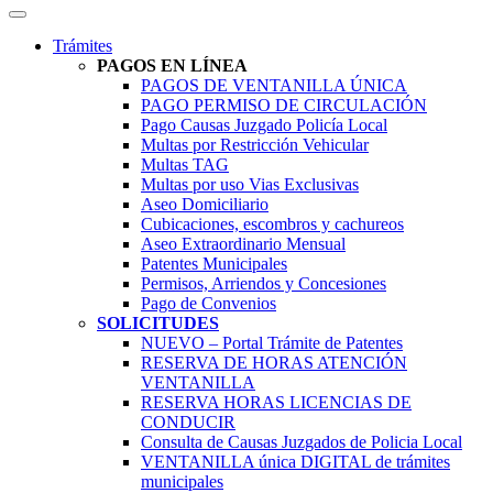
Trámites
PAGOS EN LÍNEA
PAGOS DE VENTANILLA ÚNICA
PAGO PERMISO DE CIRCULACIÓN
Pago Causas Juzgado Policía Local
Multas por Restricción Vehicular
Multas TAG
Multas por uso Vias Exclusivas
Aseo Domiciliario
Cubicaciones, escombros y cachureos
Aseo Extraordinario Mensual
Patentes Municipales
Permisos, Arriendos y Concesiones
Pago de Convenios
SOLICITUDES
NUEVO – Portal Trámite de Patentes
RESERVA DE HORAS ATENCIÓN
VENTANILLA
RESERVA HORAS LICENCIAS DE
CONDUCIR
Consulta de Causas Juzgados de Policia Local
VENTANILLA única DIGITAL de trámites
municipales