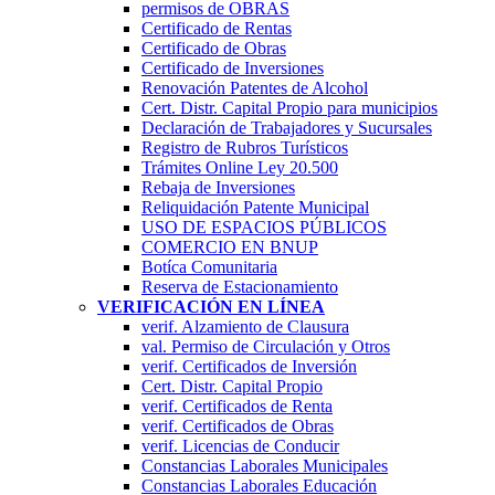
permisos de OBRAS
Certificado de Rentas
Certificado de Obras
Certificado de Inversiones
Renovación Patentes de Alcohol
Cert. Distr. Capital Propio para municipios
Declaración de Trabajadores y Sucursales
Registro de Rubros Turí­sticos
Trámites Online Ley 20.500
Rebaja de Inversiones
Reliquidación Patente Municipal
USO DE ESPACIOS PÚBLICOS
COMERCIO EN BNUP
Botíca Comunitaria
Reserva de Estacionamiento
VERIFICACIÓN EN LÍNEA
verif. Alzamiento de Clausura
val. Permiso de Circulación y Otros
verif. Certificados de Inversión
Cert. Distr. Capital Propio
verif. Certificados de Renta
verif. Certificados de Obras
verif. Licencias de Conducir
Constancias Laborales Municipales
Constancias Laborales Educación