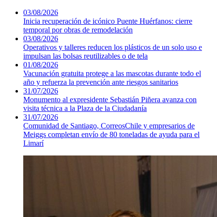
03/08/2026
Inicia recuperación de icónico Puente Huérfanos: cierre
temporal por obras de remodelación
03/08/2026
Operativos y talleres reducen los plásticos de un solo uso e
impulsan las bolsas reutilizables o de tela
01/08/2026
Vacunación gratuita protege a las mascotas durante todo el
año y refuerza la prevención ante riesgos sanitarios
31/07/2026
Monumento al expresidente Sebastián Piñera avanza con
visita técnica a la Plaza de la Ciudadanía
31/07/2026
Comunidad de Santiago, CorreosChile y empresarios de
Meiggs completan envío de 80 toneladas de ayuda para el
Limarí