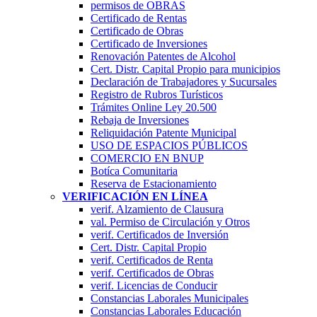
permisos de OBRAS
Certificado de Rentas
Certificado de Obras
Certificado de Inversiones
Renovación Patentes de Alcohol
Cert. Distr. Capital Propio para municipios
Declaración de Trabajadores y Sucursales
Registro de Rubros Turí­sticos
Trámites Online Ley 20.500
Rebaja de Inversiones
Reliquidación Patente Municipal
USO DE ESPACIOS PÚBLICOS
COMERCIO EN BNUP
Botíca Comunitaria
Reserva de Estacionamiento
VERIFICACIÓN EN LÍNEA
verif. Alzamiento de Clausura
val. Permiso de Circulación y Otros
verif. Certificados de Inversión
Cert. Distr. Capital Propio
verif. Certificados de Renta
verif. Certificados de Obras
verif. Licencias de Conducir
Constancias Laborales Municipales
Constancias Laborales Educación