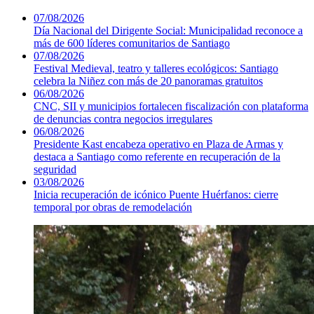
07/08/2026
Día Nacional del Dirigente Social: Municipalidad reconoce a
más de 600 líderes comunitarios de Santiago
07/08/2026
Festival Medieval, teatro y talleres ecológicos: Santiago
celebra la Niñez con más de 20 panoramas gratuitos
06/08/2026
CNC, SII y municipios fortalecen fiscalización con plataforma
de denuncias contra negocios irregulares
06/08/2026
Presidente Kast encabeza operativo en Plaza de Armas y
destaca a Santiago como referente en recuperación de la
seguridad
03/08/2026
Inicia recuperación de icónico Puente Huérfanos: cierre
temporal por obras de remodelación