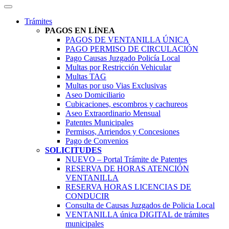
Trámites
PAGOS EN LÍNEA
PAGOS DE VENTANILLA ÚNICA
PAGO PERMISO DE CIRCULACIÓN
Pago Causas Juzgado Policía Local
Multas por Restricción Vehicular
Multas TAG
Multas por uso Vias Exclusivas
Aseo Domiciliario
Cubicaciones, escombros y cachureos
Aseo Extraordinario Mensual
Patentes Municipales
Permisos, Arriendos y Concesiones
Pago de Convenios
SOLICITUDES
NUEVO – Portal Trámite de Patentes
RESERVA DE HORAS ATENCIÓN
VENTANILLA
RESERVA HORAS LICENCIAS DE
CONDUCIR
Consulta de Causas Juzgados de Policia Local
VENTANILLA única DIGITAL de trámites
municipales