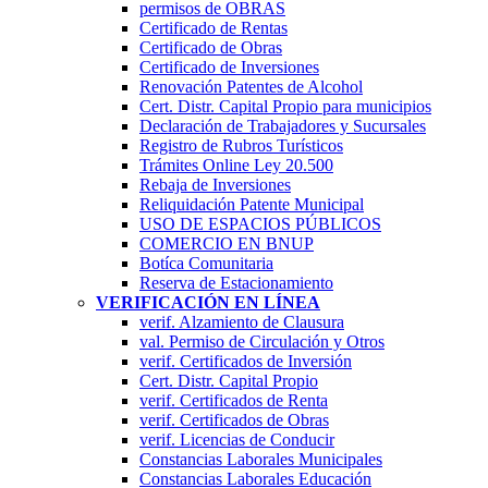
permisos de OBRAS
Certificado de Rentas
Certificado de Obras
Certificado de Inversiones
Renovación Patentes de Alcohol
Cert. Distr. Capital Propio para municipios
Declaración de Trabajadores y Sucursales
Registro de Rubros Turí­sticos
Trámites Online Ley 20.500
Rebaja de Inversiones
Reliquidación Patente Municipal
USO DE ESPACIOS PÚBLICOS
COMERCIO EN BNUP
Botíca Comunitaria
Reserva de Estacionamiento
VERIFICACIÓN EN LÍNEA
verif. Alzamiento de Clausura
val. Permiso de Circulación y Otros
verif. Certificados de Inversión
Cert. Distr. Capital Propio
verif. Certificados de Renta
verif. Certificados de Obras
verif. Licencias de Conducir
Constancias Laborales Municipales
Constancias Laborales Educación