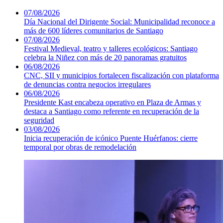
07/08/2026
Día Nacional del Dirigente Social: Municipalidad reconoce a
más de 600 líderes comunitarios de Santiago
07/08/2026
Festival Medieval, teatro y talleres ecológicos: Santiago
celebra la Niñez con más de 20 panoramas gratuitos
06/08/2026
CNC, SII y municipios fortalecen fiscalización con plataforma
de denuncias contra negocios irregulares
06/08/2026
Presidente Kast encabeza operativo en Plaza de Armas y
destaca a Santiago como referente en recuperación de la
seguridad
03/08/2026
Inicia recuperación de icónico Puente Huérfanos: cierre
temporal por obras de remodelación