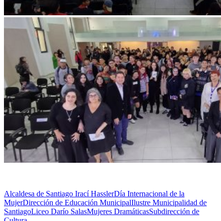
Alcaldesa de Santiago Irací Hassler
Día Internacional de la
Mujer
Dirección de Educación Municipal
Ilustre Municipalidad de
Santiago
Liceo Darío Salas
Mujeres Dramáticas
Subdirección de
Cultura