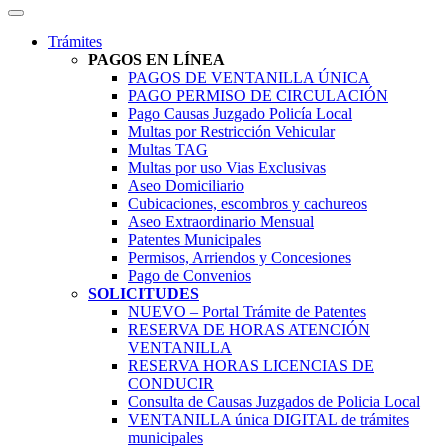
Trámites
PAGOS EN LÍNEA
PAGOS DE VENTANILLA ÚNICA
PAGO PERMISO DE CIRCULACIÓN
Pago Causas Juzgado Policía Local
Multas por Restricción Vehicular
Multas TAG
Multas por uso Vias Exclusivas
Aseo Domiciliario
Cubicaciones, escombros y cachureos
Aseo Extraordinario Mensual
Patentes Municipales
Permisos, Arriendos y Concesiones
Pago de Convenios
SOLICITUDES
NUEVO – Portal Trámite de Patentes
RESERVA DE HORAS ATENCIÓN
VENTANILLA
RESERVA HORAS LICENCIAS DE
CONDUCIR
Consulta de Causas Juzgados de Policia Local
VENTANILLA única DIGITAL de trámites
municipales