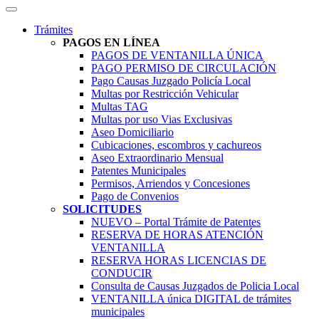
Trámites
PAGOS EN LÍNEA
PAGOS DE VENTANILLA ÚNICA
PAGO PERMISO DE CIRCULACIÓN
Pago Causas Juzgado Policía Local
Multas por Restricción Vehicular
Multas TAG
Multas por uso Vias Exclusivas
Aseo Domiciliario
Cubicaciones, escombros y cachureos
Aseo Extraordinario Mensual
Patentes Municipales
Permisos, Arriendos y Concesiones
Pago de Convenios
SOLICITUDES
NUEVO – Portal Trámite de Patentes
RESERVA DE HORAS ATENCIÓN
VENTANILLA
RESERVA HORAS LICENCIAS DE
CONDUCIR
Consulta de Causas Juzgados de Policia Local
VENTANILLA única DIGITAL de trámites
municipales