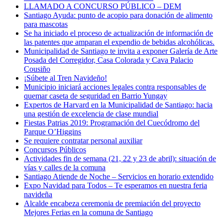
LLAMADO A CONCURSO PÚBLICO – DEM
Santiago Ayuda: punto de acopio para donación de alimento
para mascotas
Se ha iniciado el proceso de actualización de información de
las patentes que amparan el expendio de bebidas alcohólicas.
Municipalidad de Santiago te invita a exponer Galería de Arte
Posada del Corregidor, Casa Colorada y Cava Palacio
Cousiño
¡Súbete al Tren Navideño!
Municipio iniciará acciones legales contra responsables de
quemar caseta de seguridad en Barrio Yungay
Expertos de Harvard en la Municipalidad de Santiago: hacia
una gestión de excelencia de clase mundial
Fiestas Patrias 2019: Programación del Cuecódromo del
Parque O’Higgins
Se requiere contratar personal auxiliar
Concursos Públicos
Actividades fin de semana (21, 22 y 23 de abril): situación de
vías y calles de la comuna
Santiago Atiende de Noche – Servicios en horario extendido
Expo Navidad para Todos – Te esperamos en nuestra feria
navideña
Alcalde encabeza ceremonia de premiación del proyecto
Mejores Ferias en la comuna de Santiago