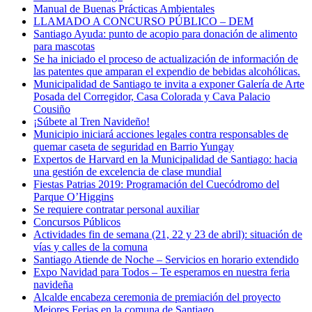
Manual de Buenas Prácticas Ambientales
LLAMADO A CONCURSO PÚBLICO – DEM
Santiago Ayuda: punto de acopio para donación de alimento
para mascotas
Se ha iniciado el proceso de actualización de información de
las patentes que amparan el expendio de bebidas alcohólicas.
Municipalidad de Santiago te invita a exponer Galería de Arte
Posada del Corregidor, Casa Colorada y Cava Palacio
Cousiño
¡Súbete al Tren Navideño!
Municipio iniciará acciones legales contra responsables de
quemar caseta de seguridad en Barrio Yungay
Expertos de Harvard en la Municipalidad de Santiago: hacia
una gestión de excelencia de clase mundial
Fiestas Patrias 2019: Programación del Cuecódromo del
Parque O’Higgins
Se requiere contratar personal auxiliar
Concursos Públicos
Actividades fin de semana (21, 22 y 23 de abril): situación de
vías y calles de la comuna
Santiago Atiende de Noche – Servicios en horario extendido
Expo Navidad para Todos – Te esperamos en nuestra feria
navideña
Alcalde encabeza ceremonia de premiación del proyecto
Mejores Ferias en la comuna de Santiago