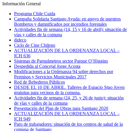
Información General
Programa Chile Cuida
Campaña Solidaria Santiago Ayuda: en apoyo de nuestros
Bomberos y damnificados por incendios forestales
Actividades fin de semana (14, 15 y 16 de abril): situación de
vías y calles de la comuna
dideco
Ciclo de Cine Chileno
ACTUALIZACIÓN DE LA ORDENANZA LOCAL –
ICH 636
Sistemas de Parquímetros sector Parque O’Higgins
Despedida al Concejal Jorge Acosta
Modificaciones a la Ordenanza 94 sobre derechos por
Permisos y Servicios Municipales 2017
Red de Bebederos Públicos
DESDE EL 10 DE ABRIL. Talleres de Espacio Stgo Joven
gratuitas para vecinos de la comuna.
Actividades fin de semana (24, 25, y 26 de junio): situación
de vías y calles de la comuna
Presentación del Plan de Obras para Santiago 2020
ACTUALIZACIÓN DE LA ORDENANZA LOCAL –
ICH 949
Paro de trabajadores: situación de los centros de salud de la
comuna de Santiago