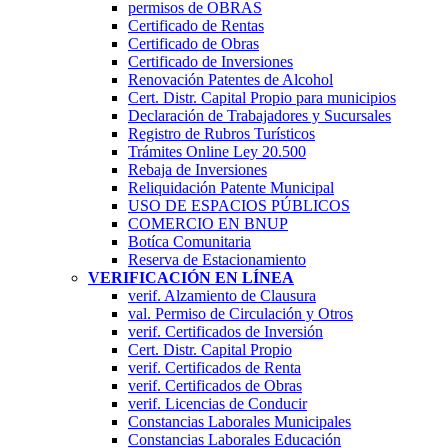
permisos de OBRAS
Certificado de Rentas
Certificado de Obras
Certificado de Inversiones
Renovación Patentes de Alcohol
Cert. Distr. Capital Propio para municipios
Declaración de Trabajadores y Sucursales
Registro de Rubros Turí­sticos
Trámites Online Ley 20.500
Rebaja de Inversiones
Reliquidación Patente Municipal
USO DE ESPACIOS PÚBLICOS
COMERCIO EN BNUP
Botíca Comunitaria
Reserva de Estacionamiento
VERIFICACIÓN EN LÍNEA
verif. Alzamiento de Clausura
val. Permiso de Circulación y Otros
verif. Certificados de Inversión
Cert. Distr. Capital Propio
verif. Certificados de Renta
verif. Certificados de Obras
verif. Licencias de Conducir
Constancias Laborales Municipales
Constancias Laborales Educación