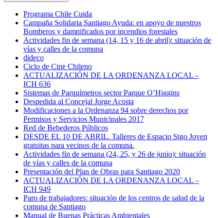
Programa Chile Cuida
Campaña Solidaria Santiago Ayuda: en apoyo de nuestros
Bomberos y damnificados por incendios forestales
Actividades fin de semana (14, 15 y 16 de abril): situación de
vías y calles de la comuna
dideco
Ciclo de Cine Chileno
ACTUALIZACIÓN DE LA ORDENANZA LOCAL –
ICH 636
Sistemas de Parquímetros sector Parque O’Higgins
Despedida al Concejal Jorge Acosta
Modificaciones a la Ordenanza 94 sobre derechos por
Permisos y Servicios Municipales 2017
Red de Bebederos Públicos
DESDE EL 10 DE ABRIL. Talleres de Espacio Stgo Joven
gratuitas para vecinos de la comuna.
Actividades fin de semana (24, 25, y 26 de junio): situación
de vías y calles de la comuna
Presentación del Plan de Obras para Santiago 2020
ACTUALIZACIÓN DE LA ORDENANZA LOCAL –
ICH 949
Paro de trabajadores: situación de los centros de salud de la
comuna de Santiago
Manual de Buenas Prácticas Ambientales