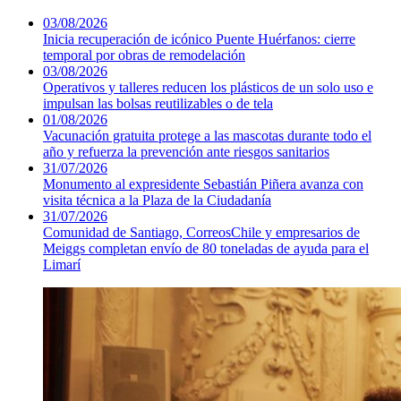
03/08/2026
Inicia recuperación de icónico Puente Huérfanos: cierre
temporal por obras de remodelación
03/08/2026
Operativos y talleres reducen los plásticos de un solo uso e
impulsan las bolsas reutilizables o de tela
01/08/2026
Vacunación gratuita protege a las mascotas durante todo el
año y refuerza la prevención ante riesgos sanitarios
31/07/2026
Monumento al expresidente Sebastián Piñera avanza con
visita técnica a la Plaza de la Ciudadanía
31/07/2026
Comunidad de Santiago, CorreosChile y empresarios de
Meiggs completan envío de 80 toneladas de ayuda para el
Limarí