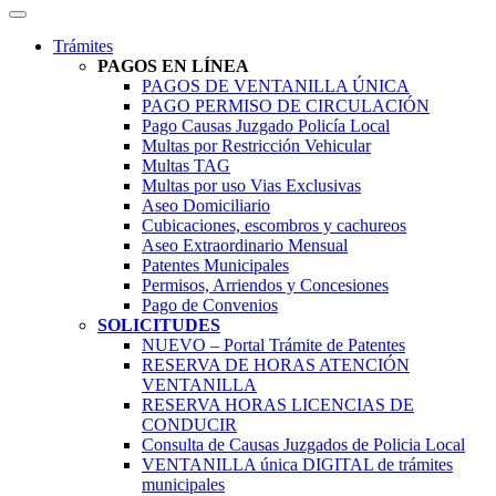
Trámites
PAGOS EN LÍNEA
PAGOS DE VENTANILLA ÚNICA
PAGO PERMISO DE CIRCULACIÓN
Pago Causas Juzgado Policía Local
Multas por Restricción Vehicular
Multas TAG
Multas por uso Vias Exclusivas
Aseo Domiciliario
Cubicaciones, escombros y cachureos
Aseo Extraordinario Mensual
Patentes Municipales
Permisos, Arriendos y Concesiones
Pago de Convenios
SOLICITUDES
NUEVO – Portal Trámite de Patentes
RESERVA DE HORAS ATENCIÓN
VENTANILLA
RESERVA HORAS LICENCIAS DE
CONDUCIR
Consulta de Causas Juzgados de Policia Local
VENTANILLA única DIGITAL de trámites
municipales