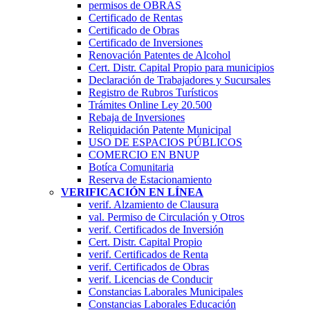
permisos de OBRAS
Certificado de Rentas
Certificado de Obras
Certificado de Inversiones
Renovación Patentes de Alcohol
Cert. Distr. Capital Propio para municipios
Declaración de Trabajadores y Sucursales
Registro de Rubros Turí­sticos
Trámites Online Ley 20.500
Rebaja de Inversiones
Reliquidación Patente Municipal
USO DE ESPACIOS PÚBLICOS
COMERCIO EN BNUP
Botíca Comunitaria
Reserva de Estacionamiento
VERIFICACIÓN EN LÍNEA
verif. Alzamiento de Clausura
val. Permiso de Circulación y Otros
verif. Certificados de Inversión
Cert. Distr. Capital Propio
verif. Certificados de Renta
verif. Certificados de Obras
verif. Licencias de Conducir
Constancias Laborales Municipales
Constancias Laborales Educación