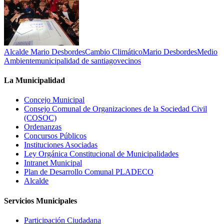
Alcalde Mario Desbordes
Cambio Climático
Mario Desbordes
Medio
Ambiente
municipalidad de santiago
vecinos
La Municipalidad
Concejo Municipal
Consejo Comunal de Organizaciones de la Sociedad Civil
(COSOC)
Ordenanzas
Concursos Públicos
Instituciones Asociadas
Ley Orgánica Constitucional de Municipalidades
Intranet Municipal
Plan de Desarrollo Comunal PLADECO
Alcalde
Servicios Municipales
Participación Ciudadana