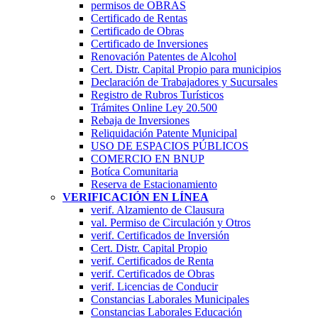
permisos de OBRAS
Certificado de Rentas
Certificado de Obras
Certificado de Inversiones
Renovación Patentes de Alcohol
Cert. Distr. Capital Propio para municipios
Declaración de Trabajadores y Sucursales
Registro de Rubros Turí­sticos
Trámites Online Ley 20.500
Rebaja de Inversiones
Reliquidación Patente Municipal
USO DE ESPACIOS PÚBLICOS
COMERCIO EN BNUP
Botíca Comunitaria
Reserva de Estacionamiento
VERIFICACIÓN EN LÍNEA
verif. Alzamiento de Clausura
val. Permiso de Circulación y Otros
verif. Certificados de Inversión
Cert. Distr. Capital Propio
verif. Certificados de Renta
verif. Certificados de Obras
verif. Licencias de Conducir
Constancias Laborales Municipales
Constancias Laborales Educación