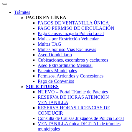
Trámites
PAGOS EN LÍNEA
PAGOS DE VENTANILLA ÚNICA
PAGO PERMISO DE CIRCULACIÓN
Pago Causas Juzgado Policía Local
Multas por Restricción Vehicular
Multas TAG
Multas por uso Vias Exclusivas
Aseo Domiciliario
Cubicaciones, escombros y cachureos
Aseo Extraordinario Mensual
Patentes Municipales
Permisos, Arriendos y Concesiones
Pago de Convenios
SOLICITUDES
NUEVO – Portal Trámite de Patentes
RESERVA DE HORAS ATENCIÓN
VENTANILLA
RESERVA HORAS LICENCIAS DE
CONDUCIR
Consulta de Causas Juzgados de Policia Local
VENTANILLA única DIGITAL de trámites
municipales