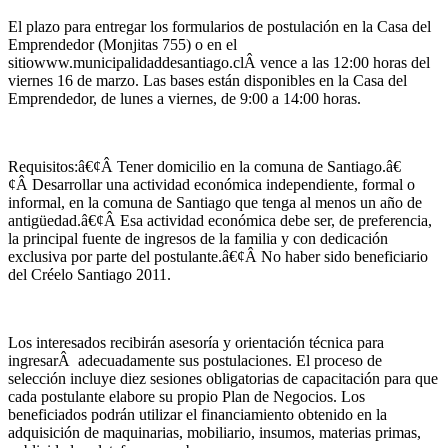
El plazo para entregar los formularios de postulación en la Casa del
Emprendedor (Monjitas 755) o en el
sitiowww.municipalidaddesantiago.clÂ vence a las 12:00 horas del
viernes 16 de marzo. Las bases están disponibles en la Casa del
Emprendedor, de lunes a viernes, de 9:00 a 14:00 horas.
Requisitos:â€¢Â Tener domicilio en la comuna de Santiago.â€
¢Â Desarrollar una actividad económica independiente, formal o
informal, en la comuna de Santiago que tenga al menos un año de
antigüedad.â€¢Â Esa actividad económica debe ser, de preferencia,
la principal fuente de ingresos de la familia y con dedicación
exclusiva por parte del postulante.â€¢Â No haber sido beneficiario
del Créelo Santiago 2011.
Los interesados recibirán asesoría y orientación técnica para
ingresarÂ adecuadamente sus postulaciones. El proceso de
selección incluye diez sesiones obligatorias de capacitación para que
cada postulante elabore su propio Plan de Negocios. Los
beneficiados podrán utilizar el financiamiento obtenido en la
adquisición de maquinarias, mobiliario, insumos, materias primas,