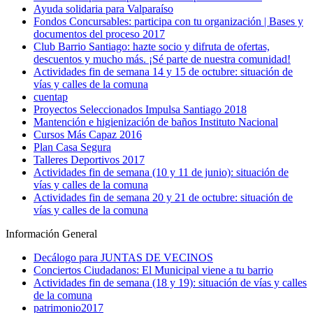
Ayuda solidaria para Valparaíso
Fondos Concursables: participa con tu organización | Bases y
documentos del proceso 2017
Club Barrio Santiago: hazte socio y difruta de ofertas,
descuentos y mucho más. ¡Sé parte de nuestra comunidad!
Actividades fin de semana 14 y 15 de octubre: situación de
vías y calles de la comuna
cuentap
Proyectos Seleccionados Impulsa Santiago 2018
Mantención e higienización de baños Instituto Nacional
Cursos Más Capaz 2016
Plan Casa Segura
Talleres Deportivos 2017
Actividades fin de semana (10 y 11 de junio): situación de
vías y calles de la comuna
Actividades fin de semana 20 y 21 de octubre: situación de
vías y calles de la comuna
Información General
Decálogo para JUNTAS DE VECINOS
Conciertos Ciudadanos: El Municipal viene a tu barrio
Actividades fin de semana (18 y 19): situación de vías y calles
de la comuna
patrimonio2017