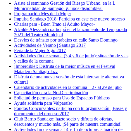
Asiste al seminario Gestión del Riesgo Urbano, en la I.
Municipalidad de Santiago. ¡Cupos disponibles!
Programación Mes de la Mujer
Impulsa Santiago 2018: Participa en este este nuevo proceso
Charlas para «Buen Trato al Adulto Mayor»
Alcalde Alessandri participó en el lanzamiento de Temporada
2021 del Teatro Municipal
Desvíos de tránsito por trabajos en calle Santo Domingo
Actividades de Verano | Santiago 2017
Feria de la Mujer Stgo 2017
Actividades fin de semana (3,4 y 6 de junio): situación de vías
y calles de la comuna
¡Imperdible!: Disfruta de la mejor música en el Festival
Matadero Santiago Jazz
Disfruta de una nueva versión de esta interesante alternativa
cultural
Calendario de actividades en la comuna – 27 al 29 de julio
Capacitación para la No-Discriminación
Solicitud de permiso para Uso de Espacios Públicos
Ayuda solidaria para Valparaíso
Fondos Concursables: participa con tu organización | Bases y
documentos del proceso 2017
Club Barrio Santiago: hazte socio y difruta de ofertas,
descuentos y mucho más. ¡Sé parte de nuestra comunidad!
Actividades fin de semana 14 y 15 de octubre: situación de