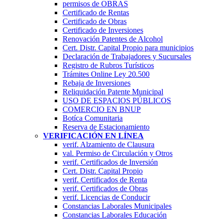
permisos de OBRAS
Certificado de Rentas
Certificado de Obras
Certificado de Inversiones
Renovación Patentes de Alcohol
Cert. Distr. Capital Propio para municipios
Declaración de Trabajadores y Sucursales
Registro de Rubros Turí­sticos
Trámites Online Ley 20.500
Rebaja de Inversiones
Reliquidación Patente Municipal
USO DE ESPACIOS PÚBLICOS
COMERCIO EN BNUP
Botíca Comunitaria
Reserva de Estacionamiento
VERIFICACIÓN EN LÍNEA
verif. Alzamiento de Clausura
val. Permiso de Circulación y Otros
verif. Certificados de Inversión
Cert. Distr. Capital Propio
verif. Certificados de Renta
verif. Certificados de Obras
verif. Licencias de Conducir
Constancias Laborales Municipales
Constancias Laborales Educación