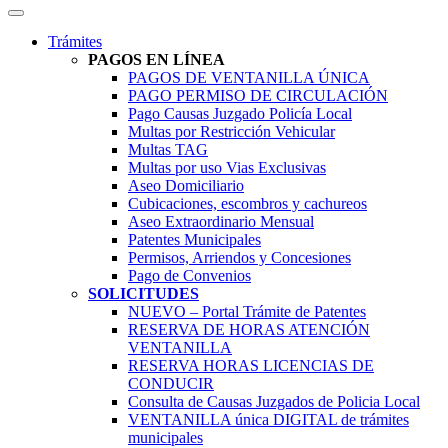
Trámites
PAGOS EN LÍNEA
PAGOS DE VENTANILLA ÚNICA
PAGO PERMISO DE CIRCULACIÓN
Pago Causas Juzgado Policía Local
Multas por Restricción Vehicular
Multas TAG
Multas por uso Vias Exclusivas
Aseo Domiciliario
Cubicaciones, escombros y cachureos
Aseo Extraordinario Mensual
Patentes Municipales
Permisos, Arriendos y Concesiones
Pago de Convenios
SOLICITUDES
NUEVO – Portal Trámite de Patentes
RESERVA DE HORAS ATENCIÓN
VENTANILLA
RESERVA HORAS LICENCIAS DE
CONDUCIR
Consulta de Causas Juzgados de Policia Local
VENTANILLA única DIGITAL de trámites
municipales