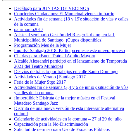
Decálogo para JUNTAS DE VECINOS
Conciertos Ciudadanos: El Municipal viene a tu barrio
Actividades fin de semana (18 y 19): situación de vías y calles
de la comuna
patrimonio2017
Asiste al seminario Gestión del Riesgo Urbano, en la I.
Municipalidad de Santiago. ¡Cupos disponibles!
Programación Mes de la Mujer
Impulsa Santiago 2018: Participa en este este nuevo proceso
Charlas para «Buen Trato al Adulto Mayor»
Alcalde Alessandri participó en el lanzamiento de Temporada
2021 del Teatro Municipal
Desvíos de tránsito por trabajos en calle Santo Domingo
Actividades de Verano | Santiago 2017
Feria de la Mujer Stgo 2017
Actividades fin de semana (3,4 y 6 de junio): situación de vías
y calles de la comuna
¡Imperdible!: Disfruta de la mejor música en el Festival
Matadero Santiago Jazz
Disfruta de una nueva versión de esta interesante alternativa
cultural
Calendario de actividades en la comuna – 27 al 29 de julio
Capacitación para la No-Discriminación
Solicitud de permiso para Uso de Espacios Públicos