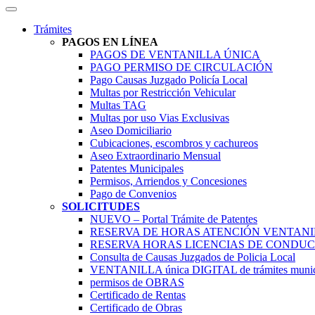
Trámites
PAGOS EN LÍNEA
PAGOS DE VENTANILLA ÚNICA
PAGO PERMISO DE CIRCULACIÓN
Pago Causas Juzgado Policía Local
Multas por Restricción Vehicular
Multas TAG
Multas por uso Vias Exclusivas
Aseo Domiciliario
Cubicaciones, escombros y cachureos
Aseo Extraordinario Mensual
Patentes Municipales
Permisos, Arriendos y Concesiones
Pago de Convenios
SOLICITUDES
NUEVO – Portal Trámite de Patentes
RESERVA DE HORAS ATENCIÓN VENTAN
RESERVA HORAS LICENCIAS DE CONDUC
Consulta de Causas Juzgados de Policia Local
VENTANILLA única DIGITAL de trámites munic
permisos de OBRAS
Certificado de Rentas
Certificado de Obras