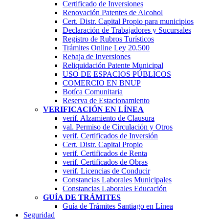
Certificado de Inversiones
Renovación Patentes de Alcohol
Cert. Distr. Capital Propio para municipios
Declaración de Trabajadores y Sucursales
Registro de Rubros Turí­sticos
Trámites Online Ley 20.500
Rebaja de Inversiones
Reliquidación Patente Municipal
USO DE ESPACIOS PÚBLICOS
COMERCIO EN BNUP
Botíca Comunitaria
Reserva de Estacionamiento
VERIFICACIÓN EN LÍNEA
verif. Alzamiento de Clausura
val. Permiso de Circulación y Otros
verif. Certificados de Inversión
Cert. Distr. Capital Propio
verif. Certificados de Renta
verif. Certificados de Obras
verif. Licencias de Conducir
Constancias Laborales Municipales
Constancias Laborales Educación
GUÍA DE TRÁMITES
Guía de Trámites Santiago en Línea
Seguridad