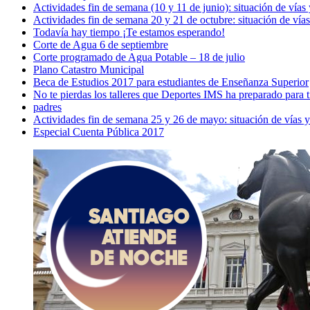
Actividades fin de semana (10 y 11 de junio): situación de vías
Actividades fin de semana 20 y 21 de octubre: situación de vías
Todavía hay tiempo ¡Te estamos esperando!
Corte de Agua 6 de septiembre
Corte programado de Agua Potable – 18 de julio
Plano Catastro Municipal
Beca de Estudios 2017 para estudiantes de Enseñanza Superior
No te pierdas los talleres que Deportes IMS ha preparado para ti
padres
Actividades fin de semana 25 y 26 de mayo: situación de vías y
Especial Cuenta Pública 2017