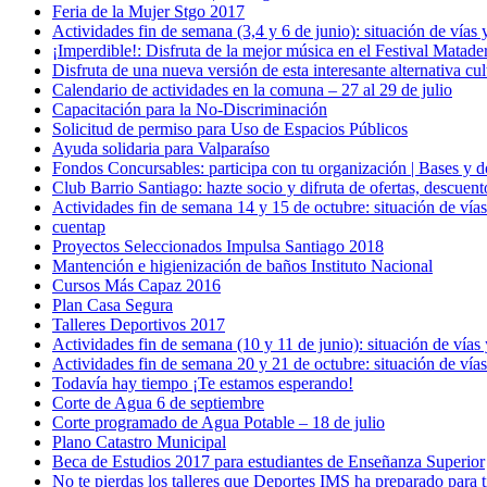
Feria de la Mujer Stgo 2017
Actividades fin de semana (3,4 y 6 de junio): situación de vías 
¡Imperdible!: Disfruta de la mejor música en el Festival Matade
Disfruta de una nueva versión de esta interesante alternativa cul
Calendario de actividades en la comuna – 27 al 29 de julio
Capacitación para la No-Discriminación
Solicitud de permiso para Uso de Espacios Públicos
Ayuda solidaria para Valparaíso
Fondos Concursables: participa con tu organización | Bases y
Club Barrio Santiago: hazte socio y difruta de ofertas, descue
Actividades fin de semana 14 y 15 de octubre: situación de vías
cuentap
Proyectos Seleccionados Impulsa Santiago 2018
Mantención e higienización de baños Instituto Nacional
Cursos Más Capaz 2016
Plan Casa Segura
Talleres Deportivos 2017
Actividades fin de semana (10 y 11 de junio): situación de vías
Actividades fin de semana 20 y 21 de octubre: situación de vías
Todavía hay tiempo ¡Te estamos esperando!
Corte de Agua 6 de septiembre
Corte programado de Agua Potable – 18 de julio
Plano Catastro Municipal
Beca de Estudios 2017 para estudiantes de Enseñanza Superior
No te pierdas los talleres que Deportes IMS ha preparado para ti