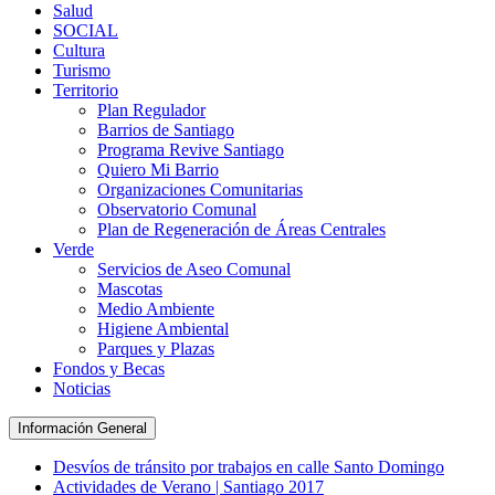
Salud
SOCIAL
Cultura
Turismo
Territorio
Plan Regulador
Barrios de Santiago
Programa Revive Santiago
Quiero Mi Barrio
Organizaciones Comunitarias
Observatorio Comunal
Plan de Regeneración de Áreas Centrales
Verde
Servicios de Aseo Comunal
Mascotas
Medio Ambiente
Higiene Ambiental
Parques y Plazas
Fondos y Becas
Noticias
Información General
Desvíos de tránsito por trabajos en calle Santo Domingo
Actividades de Verano | Santiago 2017