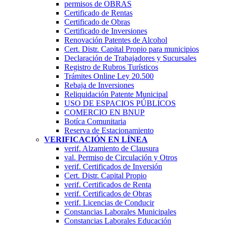
permisos de OBRAS
Certificado de Rentas
Certificado de Obras
Certificado de Inversiones
Renovación Patentes de Alcohol
Cert. Distr. Capital Propio para municipios
Declaración de Trabajadores y Sucursales
Registro de Rubros Turí­sticos
Trámites Online Ley 20.500
Rebaja de Inversiones
Reliquidación Patente Municipal
USO DE ESPACIOS PÚBLICOS
COMERCIO EN BNUP
Botíca Comunitaria
Reserva de Estacionamiento
VERIFICACIÓN EN LÍNEA
verif. Alzamiento de Clausura
val. Permiso de Circulación y Otros
verif. Certificados de Inversión
Cert. Distr. Capital Propio
verif. Certificados de Renta
verif. Certificados de Obras
verif. Licencias de Conducir
Constancias Laborales Municipales
Constancias Laborales Educación