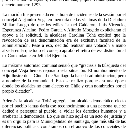
decreto número 1293.
La moción fue presentada en la hora de incidentes de la sesión por el
concejal Alejandro Vega en memoria de las víctimas de la Dictadura
Militar. Luego de que los ediles Ismael Calderón, Luis Vicencio,
Esperanza Alcaíno, Pedro García y Alfredo Morgado explicitaran el
apoyo a la solicitud, la alcaldesa Carolina Tohá explicó que la
revocación de esa denominación era de exclusiva facultad de la
administración. Pese a eso, decidió realizar una votación a mano
alzada en la que todo el concejo aprobó el retiro de esa distinción al
ex Comandante en Jefe del Ejército.
La máxima autoridad comunal señaló que “gracias a la búsqueda del
concejal Vega hemos reparado esta situación. El nombramiento de
Hijo Ilustre de la Ciudad de Santiago la hace la administración, pero
a nombre de la comunidad. Esto se realizó porque era una época
donde los alcaldes no eran electos en Chile y eran nombrados por el
propio dictador”.
Además la alcaldesa Tohá agregó, “un alcalde democrático electo
por el pueblo jamás daría ese reconocimiento a una persona que se
dedicó a perseguir al pueblo, a violar los derechos humanos y a
arrebatar la democracia. Lo que se hizo aquí es un acto de justicia y
es un orgullo para la Municipalidad de Santiago, que más allá de las
diferencias políticas, contáramos con el apoyo de los concejales de