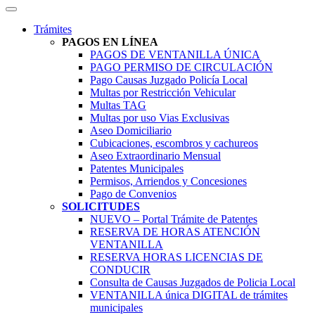
Trámites
PAGOS EN LÍNEA
PAGOS DE VENTANILLA ÚNICA
PAGO PERMISO DE CIRCULACIÓN
Pago Causas Juzgado Policía Local
Multas por Restricción Vehicular
Multas TAG
Multas por uso Vias Exclusivas
Aseo Domiciliario
Cubicaciones, escombros y cachureos
Aseo Extraordinario Mensual
Patentes Municipales
Permisos, Arriendos y Concesiones
Pago de Convenios
SOLICITUDES
NUEVO – Portal Trámite de Patentes
RESERVA DE HORAS ATENCIÓN
VENTANILLA
RESERVA HORAS LICENCIAS DE
CONDUCIR
Consulta de Causas Juzgados de Policia Local
VENTANILLA única DIGITAL de trámites
municipales