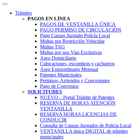
Trámites
PAGOS EN LÍNEA
PAGOS DE VENTANILLA ÚNICA
PAGO PERMISO DE CIRCULACIÓN
Pago Causas Juzgado Policía Local
Multas por Restricción Vehicular
Multas TAG
Multas por uso Vias Exclusivas
Aseo Domiciliario
Cubicaciones, escombros y cachureos
Aseo Extraordinario Mensual
Patentes Municipales
Permisos, Arriendos y Concesiones
Pago de Convenios
SOLICITUDES
NUEVO – Portal Trámite de Patentes
RESERVA DE HORAS ATENCIÓN
VENTANILLA
RESERVA HORAS LICENCIAS DE
CONDUCIR
Consulta de Causas Juzgados de Policia Local
VENTANILLA única DIGITAL de trámites
municipales