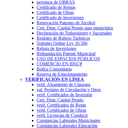
permisos de OBRAS
Certificado de Rentas
Certificado de Obras
Certificado de Inversiones
Renovación Patentes de Alcohol
Cert. Distr. Capital Propio para municipios
Declaración de Trabajadores y Sucursales
Registro de Rubros Turí­sticos
Trámites Online Ley 20.500
Rebaja de Inversiones
Reliquidación Patente Municipal
USO DE ESPACIOS PÚBLICOS
COMERCIO EN BNUP
Botíca Comunitaria
Reserva de Estacionamiento
VERIFICACIÓN EN LÍNEA
verif. Alzamiento de Clausura
val. Permiso de Circulación y Otros
verif. Certificados de Inversión
Cert. Distr. Capital Propio
verif. Certificados de Renta
verif. Certificados de Obras
verif. Licencias de Conducir
Constancias Laborales Municipales
Constancias Laborales Educación