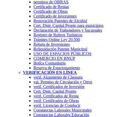
permisos de OBRAS
Certificado de Rentas
Certificado de Obras
Certificado de Inversiones
Renovación Patentes de Alcohol
Cert. Distr. Capital Propio para municipios
Declaración de Trabajadores y Sucursales
Registro de Rubros Turí­sticos
Trámites Online Ley 20.500
Rebaja de Inversiones
Reliquidación Patente Municipal
USO DE ESPACIOS PÚBLICOS
COMERCIO EN BNUP
Botíca Comunitaria
Reserva de Estacionamiento
VERIFICACIÓN EN LÍNEA
verif. Alzamiento de Clausura
val. Permiso de Circulación y Otros
verif. Certificados de Inversión
Cert. Distr. Capital Propio
verif. Certificados de Renta
verif. Certificados de Obras
verif. Licencias de Conducir
Constancias Laborales Municipales
Constancias Laborales Educación