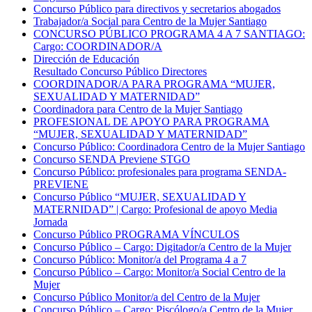
Concurso Público para directivos y secretarios abogados
Trabajador/a Social para Centro de la Mujer Santiago
CONCURSO PÚBLICO PROGRAMA 4 A 7 SANTIAGO:
Cargo: COORDINADOR/A
Dirección de Educación
Resultado Concurso Público Directores
COORDINADOR/A PARA PROGRAMA “MUJER,
SEXUALIDAD Y MATERNIDAD”
Coordinadora para Centro de la Mujer Santiago
PROFESIONAL DE APOYO PARA PROGRAMA
“MUJER, SEXUALIDAD Y MATERNIDAD”
Concurso Público: Coordinadora Centro de la Mujer Santiago
Concurso SENDA Previene STGO
Concurso Público: profesionales para programa SENDA-
PREVIENE
Concurso Público “MUJER, SEXUALIDAD Y
MATERNIDAD” | Cargo: Profesional de apoyo Media
Jornada
Concurso Público PROGRAMA VÍNCULOS
Concurso Público – Cargo: Digitador/a Centro de la Mujer
Concurso Público: Monitor/a del Programa 4 a 7
Concurso Público – Cargo: Monitor/a Social Centro de la
Mujer
Concurso Público Monitor/a del Centro de la Mujer
Concurso Público – Cargo: Piscólogo/a Centro de la Mujer