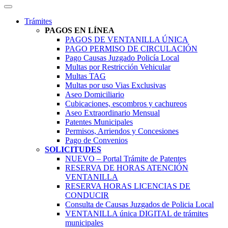
Trámites
PAGOS EN LÍNEA
PAGOS DE VENTANILLA ÚNICA
PAGO PERMISO DE CIRCULACIÓN
Pago Causas Juzgado Policía Local
Multas por Restricción Vehicular
Multas TAG
Multas por uso Vias Exclusivas
Aseo Domiciliario
Cubicaciones, escombros y cachureos
Aseo Extraordinario Mensual
Patentes Municipales
Permisos, Arriendos y Concesiones
Pago de Convenios
SOLICITUDES
NUEVO – Portal Trámite de Patentes
RESERVA DE HORAS ATENCIÓN
VENTANILLA
RESERVA HORAS LICENCIAS DE
CONDUCIR
Consulta de Causas Juzgados de Policia Local
VENTANILLA única DIGITAL de trámites
municipales