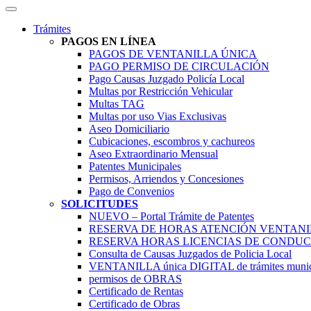
Trámites
PAGOS EN LÍNEA
PAGOS DE VENTANILLA ÚNICA
PAGO PERMISO DE CIRCULACIÓN
Pago Causas Juzgado Policía Local
Multas por Restricción Vehicular
Multas TAG
Multas por uso Vias Exclusivas
Aseo Domiciliario
Cubicaciones, escombros y cachureos
Aseo Extraordinario Mensual
Patentes Municipales
Permisos, Arriendos y Concesiones
Pago de Convenios
SOLICITUDES
NUEVO – Portal Trámite de Patentes
RESERVA DE HORAS ATENCIÓN VENTAN
RESERVA HORAS LICENCIAS DE CONDUC
Consulta de Causas Juzgados de Policia Local
VENTANILLA única DIGITAL de trámites munic
permisos de OBRAS
Certificado de Rentas
Certificado de Obras