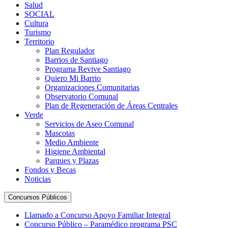
Salud
SOCIAL
Cultura
Turismo
Territorio
Plan Regulador
Barrios de Santiago
Programa Revive Santiago
Quiero Mi Barrio
Organizaciones Comunitarias
Observatorio Comunal
Plan de Regeneración de Áreas Centrales
Verde
Servicios de Aseo Comunal
Mascotas
Medio Ambiente
Higiene Ambiental
Parques y Plazas
Fondos y Becas
Noticias
Concursos Públicos
Llamado a Concurso Apoyo Familiar Integral
Concurso Público – Paramédico programa PSC