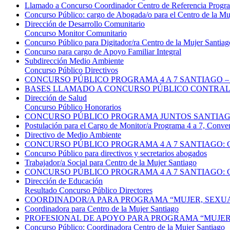
Llamado a Concurso Coordinador Centro de Referencia Progr
Concurso Público: cargo de Abogada/o para el Centro de la Mu
Dirección de Desarrollo Comunitario
Concurso Monitor Comunitario
Concurso Público para Digitador/ra Centro de la Mujer Santiag
Concurso para cargo de Apoyo Familiar Integral
Subdirección Medio Ambiente
Concurso Público Directivos
CONCURSO PÚBLICO PROGRAMA 4 A 7 SANTIAGO – 
BASES LLAMADO A CONCURSO PÚBLICO CONTRAL
Dirección de Salud
Concurso Público Honorarios
CONCURSO PÚBLICO PROGRAMA JUNTOS SANTIA
Postulación para el Cargo de Monitor/a Programa 4 a 7, Conv
Directivo de Medio Ambiente
CONCURSO PÚBLICO PROGRAMA 4 A 7 SANTIAGO: C
Concurso Público para directivos y secretarios abogados
Trabajador/a Social para Centro de la Mujer Santiago
CONCURSO PÚBLICO PROGRAMA 4 A 7 SANTIAGO: 
Dirección de Educación
Resultado Concurso Público Directores
COORDINADOR/A PARA PROGRAMA “MUJER, SEXU
Coordinadora para Centro de la Mujer Santiago
PROFESIONAL DE APOYO PARA PROGRAMA “MUJER
Concurso Público: Coordinadora Centro de la Mujer Santiago