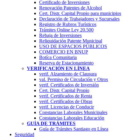
Certificado de Inversiones
Renovación Patentes de Alcohol
Cert. Distr. Capital Propio para municipios
Declaración de Trabajadores y Sucursales
Registro de Rubros Turí­sticos
Trámites Online Ley 20.500
Rebaja de Inversiones
Reliquidación Patente Municipal
USO DE ESPACIOS PÚBLICOS
COMERCIO EN BNUP
Botíca Comunitaria
Reserva de Estacionamiento
VERIFICACIÓN EN LÍNEA
verif. Alzamiento de Clausura
val. Permiso de Circulación y Otros
verif. Certificados de Inversión
Cert. Distr. Capital Propio
verif. Certificados de Renta
verif. Certificados de Obras
verif. Licencias de Conducir
Constancias Laborales Municipales
Constancias Laborales Educación
GUÍA DE TRÁMITES
Guía de Trámites Santiago en Línea
Seguridad