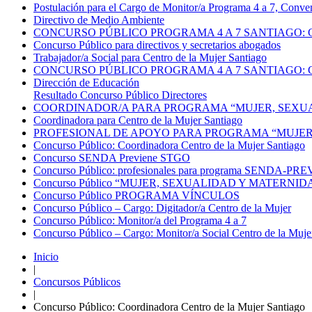
Postulación para el Cargo de Monitor/a Programa 4 a 7, Conv
Directivo de Medio Ambiente
CONCURSO PÚBLICO PROGRAMA 4 A 7 SANTIAGO: C
Concurso Público para directivos y secretarios abogados
Trabajador/a Social para Centro de la Mujer Santiago
CONCURSO PÚBLICO PROGRAMA 4 A 7 SANTIAGO: 
Dirección de Educación
Resultado Concurso Público Directores
COORDINADOR/A PARA PROGRAMA “MUJER, SEXU
Coordinadora para Centro de la Mujer Santiago
PROFESIONAL DE APOYO PARA PROGRAMA “MUJER
Concurso Público: Coordinadora Centro de la Mujer Santiago
Concurso SENDA Previene STGO
Concurso Público: profesionales para programa SENDA-PR
Concurso Público “MUJER, SEXUALIDAD Y MATERNIDAD” | 
Concurso Público PROGRAMA VÍNCULOS
Concurso Público – Cargo: Digitador/a Centro de la Mujer
Concurso Público: Monitor/a del Programa 4 a 7
Concurso Público – Cargo: Monitor/a Social Centro de la Muje
Inicio
|
Concursos Públicos
|
Concurso Público: Coordinadora Centro de la Mujer Santiago