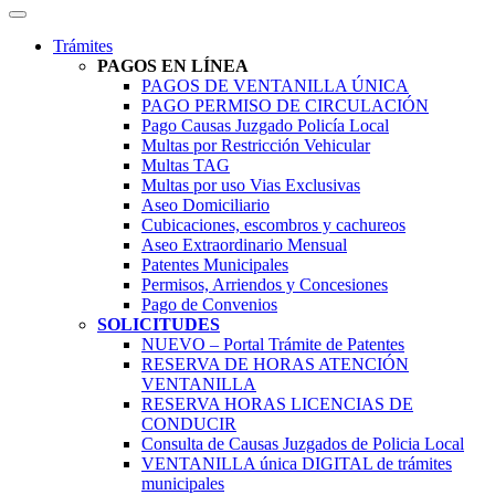
Trámites
PAGOS EN LÍNEA
PAGOS DE VENTANILLA ÚNICA
PAGO PERMISO DE CIRCULACIÓN
Pago Causas Juzgado Policía Local
Multas por Restricción Vehicular
Multas TAG
Multas por uso Vias Exclusivas
Aseo Domiciliario
Cubicaciones, escombros y cachureos
Aseo Extraordinario Mensual
Patentes Municipales
Permisos, Arriendos y Concesiones
Pago de Convenios
SOLICITUDES
NUEVO – Portal Trámite de Patentes
RESERVA DE HORAS ATENCIÓN
VENTANILLA
RESERVA HORAS LICENCIAS DE
CONDUCIR
Consulta de Causas Juzgados de Policia Local
VENTANILLA única DIGITAL de trámites
municipales