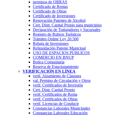
permisos de OBRAS
Certificado de Rentas
Certificado de Obras
Certificado de Inversiones
Renovación Patentes de Alcohol
Cert. Distr. Capital Propio para municipios
Declaración de Trabajadores y Sucursales
Registro de Rubros Turí­sticos
Trámites Online Ley 20.500
Rebaja de Inversiones
Reliquidación Patente Municipal
USO DE ESPACIOS PÚBLICOS
COMERCIO EN BNUP
Botíca Comunitaria
Reserva de Estacionamiento
VERIFICACIÓN EN LÍNEA
verif. Alzamiento de Clausura
val. Permiso de Circulación y Otros
verif. Certificados de Inversión
Cert. Distr. Capital Propio
verif. Certificados de Renta
verif. Certificados de Obras
verif. Licencias de Conducir
Constancias Laborales Municipales
Constancias Laborales Educación