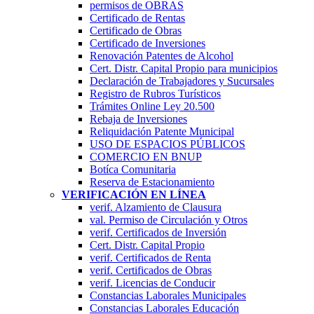
permisos de OBRAS
Certificado de Rentas
Certificado de Obras
Certificado de Inversiones
Renovación Patentes de Alcohol
Cert. Distr. Capital Propio para municipios
Declaración de Trabajadores y Sucursales
Registro de Rubros Turí­sticos
Trámites Online Ley 20.500
Rebaja de Inversiones
Reliquidación Patente Municipal
USO DE ESPACIOS PÚBLICOS
COMERCIO EN BNUP
Botíca Comunitaria
Reserva de Estacionamiento
VERIFICACIÓN EN LÍNEA
verif. Alzamiento de Clausura
val. Permiso de Circulación y Otros
verif. Certificados de Inversión
Cert. Distr. Capital Propio
verif. Certificados de Renta
verif. Certificados de Obras
verif. Licencias de Conducir
Constancias Laborales Municipales
Constancias Laborales Educación