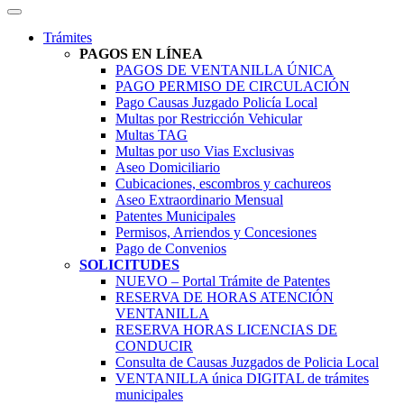
Trámites
PAGOS EN LÍNEA
PAGOS DE VENTANILLA ÚNICA
PAGO PERMISO DE CIRCULACIÓN
Pago Causas Juzgado Policía Local
Multas por Restricción Vehicular
Multas TAG
Multas por uso Vias Exclusivas
Aseo Domiciliario
Cubicaciones, escombros y cachureos
Aseo Extraordinario Mensual
Patentes Municipales
Permisos, Arriendos y Concesiones
Pago de Convenios
SOLICITUDES
NUEVO – Portal Trámite de Patentes
RESERVA DE HORAS ATENCIÓN
VENTANILLA
RESERVA HORAS LICENCIAS DE
CONDUCIR
Consulta de Causas Juzgados de Policia Local
VENTANILLA única DIGITAL de trámites
municipales