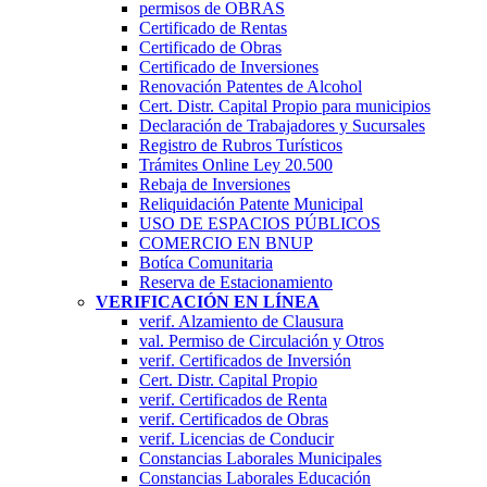
permisos de OBRAS
Certificado de Rentas
Certificado de Obras
Certificado de Inversiones
Renovación Patentes de Alcohol
Cert. Distr. Capital Propio para municipios
Declaración de Trabajadores y Sucursales
Registro de Rubros Turí­sticos
Trámites Online Ley 20.500
Rebaja de Inversiones
Reliquidación Patente Municipal
USO DE ESPACIOS PÚBLICOS
COMERCIO EN BNUP
Botíca Comunitaria
Reserva de Estacionamiento
VERIFICACIÓN EN LÍNEA
verif. Alzamiento de Clausura
val. Permiso de Circulación y Otros
verif. Certificados de Inversión
Cert. Distr. Capital Propio
verif. Certificados de Renta
verif. Certificados de Obras
verif. Licencias de Conducir
Constancias Laborales Municipales
Constancias Laborales Educación