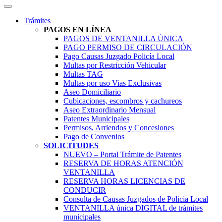
Trámites
PAGOS EN LÍNEA
PAGOS DE VENTANILLA ÚNICA
PAGO PERMISO DE CIRCULACIÓN
Pago Causas Juzgado Policía Local
Multas por Restricción Vehicular
Multas TAG
Multas por uso Vias Exclusivas
Aseo Domiciliario
Cubicaciones, escombros y cachureos
Aseo Extraordinario Mensual
Patentes Municipales
Permisos, Arriendos y Concesiones
Pago de Convenios
SOLICITUDES
NUEVO – Portal Trámite de Patentes
RESERVA DE HORAS ATENCIÓN
VENTANILLA
RESERVA HORAS LICENCIAS DE
CONDUCIR
Consulta de Causas Juzgados de Policia Local
VENTANILLA única DIGITAL de trámites
municipales