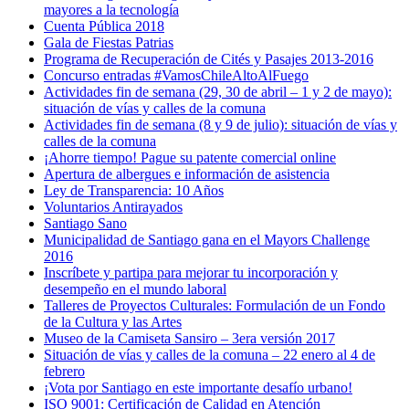
mayores a la tecnología
Cuenta Pública 2018
Gala de Fiestas Patrias
Programa de Recuperación de Cités y Pasajes 2013-2016
Concurso entradas #VamosChileAltoAlFuego
Actividades fin de semana (29, 30 de abril – 1 y 2 de mayo):
situación de vías y calles de la comuna
Actividades fin de semana (8 y 9 de julio): situación de vías y
calles de la comuna
¡Ahorre tiempo! Pague su patente comercial online
Apertura de albergues e información de asistencia
Ley de Transparencia: 10 Años
Voluntarios Antirayados
Santiago Sano
Municipalidad de Santiago gana en el Mayors Challenge
2016
Inscríbete y partipa para mejorar tu incorporación y
desempeño en el mundo laboral
Talleres de Proyectos Culturales: Formulación de un Fondo
de la Cultura y las Artes
Museo de la Camiseta Sansiro – 3era versión 2017
Situación de vías y calles de la comuna – 22 enero al 4 de
febrero
¡Vota por Santiago en este importante desafío urbano!
ISO 9001: Certificación de Calidad en Atención