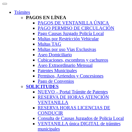
Trámites
PAGOS EN LÍNEA
PAGOS DE VENTANILLA ÚNICA
PAGO PERMISO DE CIRCULACIÓN
Pago Causas Juzgado Policía Local
Multas por Restricción Vehicular
Multas TAG
Multas por uso Vias Exclusivas
Aseo Domiciliario
Cubicaciones, escombros y cachureos
Aseo Extraordinario Mensual
Patentes Municipales
Permisos, Arriendos y Concesiones
Pago de Convenios
SOLICITUDES
NUEVO – Portal Trámite de Patentes
RESERVA DE HORAS ATENCIÓN
VENTANILLA
RESERVA HORAS LICENCIAS DE
CONDUCIR
Consulta de Causas Juzgados de Policia Local
VENTANILLA única DIGITAL de trámites
municipales