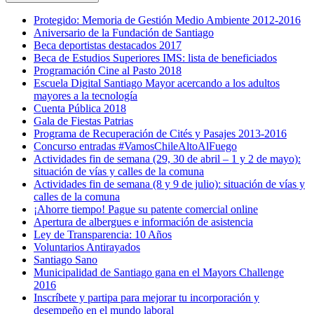
Protegido: Memoria de Gestión Medio Ambiente 2012-2016
Aniversario de la Fundación de Santiago
Beca deportistas destacados 2017
Beca de Estudios Superiores IMS: lista de beneficiados
Programación Cine al Pasto 2018
Escuela Digital Santiago Mayor acercando a los adultos
mayores a la tecnología
Cuenta Pública 2018
Gala de Fiestas Patrias
Programa de Recuperación de Cités y Pasajes 2013-2016
Concurso entradas #VamosChileAltoAlFuego
Actividades fin de semana (29, 30 de abril – 1 y 2 de mayo):
situación de vías y calles de la comuna
Actividades fin de semana (8 y 9 de julio): situación de vías y
calles de la comuna
¡Ahorre tiempo! Pague su patente comercial online
Apertura de albergues e información de asistencia
Ley de Transparencia: 10 Años
Voluntarios Antirayados
Santiago Sano
Municipalidad de Santiago gana en el Mayors Challenge
2016
Inscríbete y partipa para mejorar tu incorporación y
desempeño en el mundo laboral