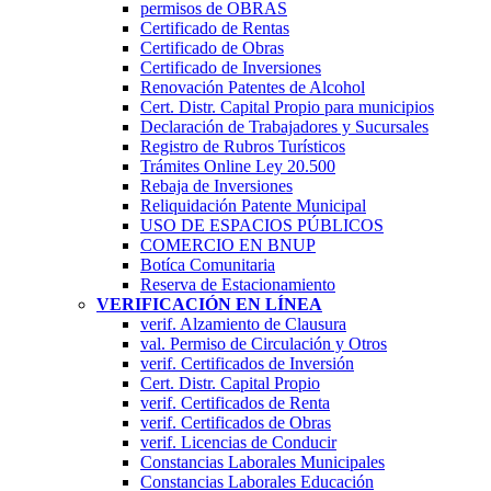
permisos de OBRAS
Certificado de Rentas
Certificado de Obras
Certificado de Inversiones
Renovación Patentes de Alcohol
Cert. Distr. Capital Propio para municipios
Declaración de Trabajadores y Sucursales
Registro de Rubros Turí­sticos
Trámites Online Ley 20.500
Rebaja de Inversiones
Reliquidación Patente Municipal
USO DE ESPACIOS PÚBLICOS
COMERCIO EN BNUP
Botíca Comunitaria
Reserva de Estacionamiento
VERIFICACIÓN EN LÍNEA
verif. Alzamiento de Clausura
val. Permiso de Circulación y Otros
verif. Certificados de Inversión
Cert. Distr. Capital Propio
verif. Certificados de Renta
verif. Certificados de Obras
verif. Licencias de Conducir
Constancias Laborales Municipales
Constancias Laborales Educación