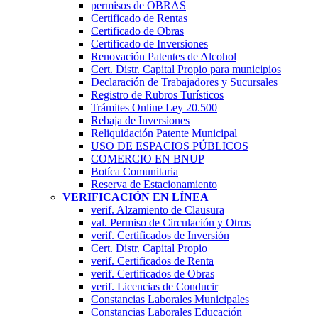
permisos de OBRAS
Certificado de Rentas
Certificado de Obras
Certificado de Inversiones
Renovación Patentes de Alcohol
Cert. Distr. Capital Propio para municipios
Declaración de Trabajadores y Sucursales
Registro de Rubros Turí­sticos
Trámites Online Ley 20.500
Rebaja de Inversiones
Reliquidación Patente Municipal
USO DE ESPACIOS PÚBLICOS
COMERCIO EN BNUP
Botíca Comunitaria
Reserva de Estacionamiento
VERIFICACIÓN EN LÍNEA
verif. Alzamiento de Clausura
val. Permiso de Circulación y Otros
verif. Certificados de Inversión
Cert. Distr. Capital Propio
verif. Certificados de Renta
verif. Certificados de Obras
verif. Licencias de Conducir
Constancias Laborales Municipales
Constancias Laborales Educación