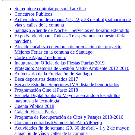
Se requiere contratar personal auxiliar
Concursos Públicos
Actividades fin de semana (21, 22 y 23 de abril): situación de
vías y calles de la comuna
Santiago Atiende de Noche – Servicios en horario extendido
Expo Navidad para Todos – Te esperamos en nuestra feria
navideña
Alcalde encabeza ceremonia de premiación del proyecto
Mejores Ferias en la comuna de Santiago
Corte de Agua 2 de febrero
Inauguración Oficial de las Fiestas Patrias 2019
Protegido: Memoria de Gestión Medio Ambiente 2012-2016
Aniversario de la Fundación de Santiago
Beca deportistas destacados 2017
Beca de Estudios Superiores IMS: lista de beneficiados
Programación Cine al Pasto 2018
Escuela Digital Santiago Mayor acercando a los adultos
mayores a la tecnología
Cuenta Pública 2018
Gala de Fiestas Patrias
Programa de Recuperación de Cités y Pasajes 2013-2016
Concurso entradas #VamosChileAltoAlFuego
Actividades fin de semana (29, 30 de abril – 1 y 2 de mayo):
situación de vías y calles de la comuna