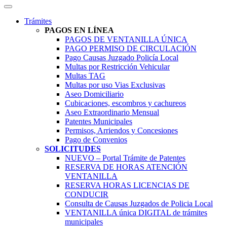
Trámites
PAGOS EN LÍNEA
PAGOS DE VENTANILLA ÚNICA
PAGO PERMISO DE CIRCULACIÓN
Pago Causas Juzgado Policía Local
Multas por Restricción Vehicular
Multas TAG
Multas por uso Vias Exclusivas
Aseo Domiciliario
Cubicaciones, escombros y cachureos
Aseo Extraordinario Mensual
Patentes Municipales
Permisos, Arriendos y Concesiones
Pago de Convenios
SOLICITUDES
NUEVO – Portal Trámite de Patentes
RESERVA DE HORAS ATENCIÓN
VENTANILLA
RESERVA HORAS LICENCIAS DE
CONDUCIR
Consulta de Causas Juzgados de Policia Local
VENTANILLA única DIGITAL de trámites
municipales