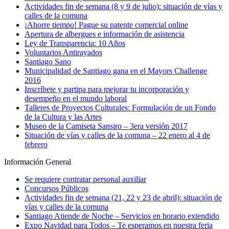
Actividades fin de semana (8 y 9 de julio): situación de vías y
calles de la comuna
¡Ahorre tiempo! Pague su patente comercial online
Apertura de albergues e información de asistencia
Ley de Transparencia: 10 Años
Voluntarios Antirayados
Santiago Sano
Municipalidad de Santiago gana en el Mayors Challenge
2016
Inscríbete y partipa para mejorar tu incorporación y
desempeño en el mundo laboral
Talleres de Proyectos Culturales: Formulación de un Fondo
de la Cultura y las Artes
Museo de la Camiseta Sansiro – 3era versión 2017
Situación de vías y calles de la comuna – 22 enero al 4 de
febrero
Información General
Se requiere contratar personal auxiliar
Concursos Públicos
Actividades fin de semana (21, 22 y 23 de abril): situación de
vías y calles de la comuna
Santiago Atiende de Noche – Servicios en horario extendido
Expo Navidad para Todos – Te esperamos en nuestra feria