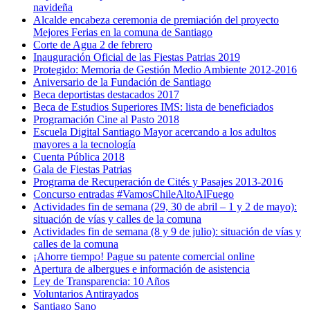
navideña
Alcalde encabeza ceremonia de premiación del proyecto
Mejores Ferias en la comuna de Santiago
Corte de Agua 2 de febrero
Inauguración Oficial de las Fiestas Patrias 2019
Protegido: Memoria de Gestión Medio Ambiente 2012-2016
Aniversario de la Fundación de Santiago
Beca deportistas destacados 2017
Beca de Estudios Superiores IMS: lista de beneficiados
Programación Cine al Pasto 2018
Escuela Digital Santiago Mayor acercando a los adultos
mayores a la tecnología
Cuenta Pública 2018
Gala de Fiestas Patrias
Programa de Recuperación de Cités y Pasajes 2013-2016
Concurso entradas #VamosChileAltoAlFuego
Actividades fin de semana (29, 30 de abril – 1 y 2 de mayo):
situación de vías y calles de la comuna
Actividades fin de semana (8 y 9 de julio): situación de vías y
calles de la comuna
¡Ahorre tiempo! Pague su patente comercial online
Apertura de albergues e información de asistencia
Ley de Transparencia: 10 Años
Voluntarios Antirayados
Santiago Sano