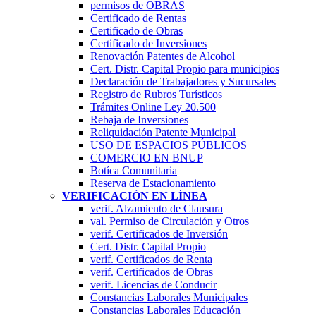
permisos de OBRAS
Certificado de Rentas
Certificado de Obras
Certificado de Inversiones
Renovación Patentes de Alcohol
Cert. Distr. Capital Propio para municipios
Declaración de Trabajadores y Sucursales
Registro de Rubros Turí­sticos
Trámites Online Ley 20.500
Rebaja de Inversiones
Reliquidación Patente Municipal
USO DE ESPACIOS PÚBLICOS
COMERCIO EN BNUP
Botíca Comunitaria
Reserva de Estacionamiento
VERIFICACIÓN EN LÍNEA
verif. Alzamiento de Clausura
val. Permiso de Circulación y Otros
verif. Certificados de Inversión
Cert. Distr. Capital Propio
verif. Certificados de Renta
verif. Certificados de Obras
verif. Licencias de Conducir
Constancias Laborales Municipales
Constancias Laborales Educación