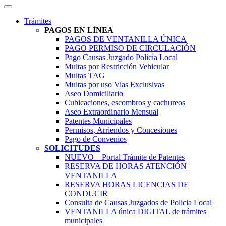
Trámites
PAGOS EN LÍNEA
PAGOS DE VENTANILLA ÚNICA
PAGO PERMISO DE CIRCULACIÓN
Pago Causas Juzgado Policía Local
Multas por Restricción Vehicular
Multas TAG
Multas por uso Vias Exclusivas
Aseo Domiciliario
Cubicaciones, escombros y cachureos
Aseo Extraordinario Mensual
Patentes Municipales
Permisos, Arriendos y Concesiones
Pago de Convenios
SOLICITUDES
NUEVO – Portal Trámite de Patentes
RESERVA DE HORAS ATENCIÓN
VENTANILLA
RESERVA HORAS LICENCIAS DE
CONDUCIR
Consulta de Causas Juzgados de Policia Local
VENTANILLA única DIGITAL de trámites
municipales