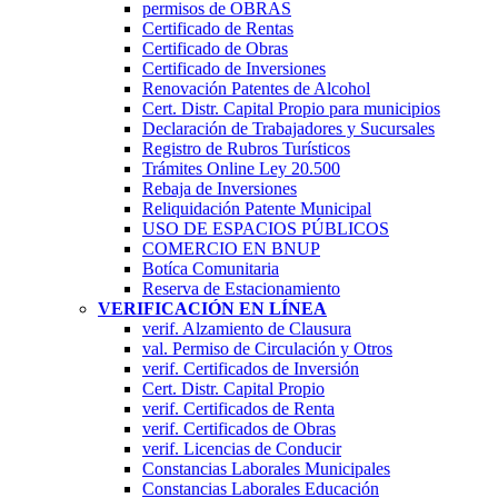
permisos de OBRAS
Certificado de Rentas
Certificado de Obras
Certificado de Inversiones
Renovación Patentes de Alcohol
Cert. Distr. Capital Propio para municipios
Declaración de Trabajadores y Sucursales
Registro de Rubros Turí­sticos
Trámites Online Ley 20.500
Rebaja de Inversiones
Reliquidación Patente Municipal
USO DE ESPACIOS PÚBLICOS
COMERCIO EN BNUP
Botíca Comunitaria
Reserva de Estacionamiento
VERIFICACIÓN EN LÍNEA
verif. Alzamiento de Clausura
val. Permiso de Circulación y Otros
verif. Certificados de Inversión
Cert. Distr. Capital Propio
verif. Certificados de Renta
verif. Certificados de Obras
verif. Licencias de Conducir
Constancias Laborales Municipales
Constancias Laborales Educación