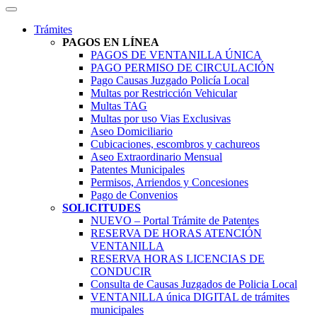
Trámites
PAGOS EN LÍNEA
PAGOS DE VENTANILLA ÚNICA
PAGO PERMISO DE CIRCULACIÓN
Pago Causas Juzgado Policía Local
Multas por Restricción Vehicular
Multas TAG
Multas por uso Vias Exclusivas
Aseo Domiciliario
Cubicaciones, escombros y cachureos
Aseo Extraordinario Mensual
Patentes Municipales
Permisos, Arriendos y Concesiones
Pago de Convenios
SOLICITUDES
NUEVO – Portal Trámite de Patentes
RESERVA DE HORAS ATENCIÓN
VENTANILLA
RESERVA HORAS LICENCIAS DE
CONDUCIR
Consulta de Causas Juzgados de Policia Local
VENTANILLA única DIGITAL de trámites
municipales