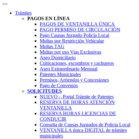
Trámites
PAGOS EN LÍNEA
PAGOS DE VENTANILLA ÚNICA
PAGO PERMISO DE CIRCULACIÓN
Pago Causas Juzgado Policía Local
Multas por Restricción Vehicular
Multas TAG
Multas por uso Vias Exclusivas
Aseo Domiciliario
Cubicaciones, escombros y cachureos
Aseo Extraordinario Mensual
Patentes Municipales
Permisos, Arriendos y Concesiones
Pago de Convenios
SOLICITUDES
NUEVO – Portal Trámite de Patentes
RESERVA DE HORAS ATENCIÓN
VENTANILLA
RESERVA HORAS LICENCIAS DE
CONDUCIR
Consulta de Causas Juzgados de Policia Local
VENTANILLA única DIGITAL de trámites
municipales