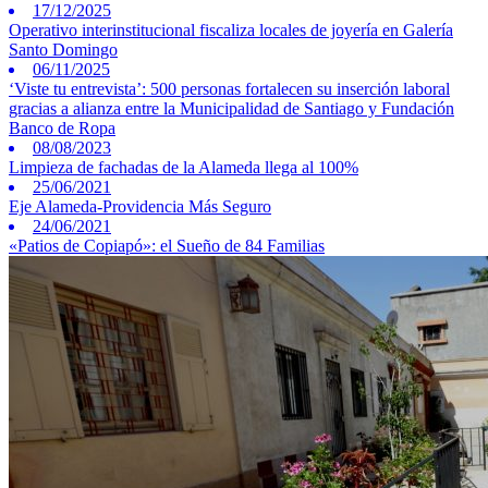
17/12/2025
Operativo interinstitucional fiscaliza locales de joyería en Galería
Santo Domingo
06/11/2025
‘Viste tu entrevista’: 500 personas fortalecen su inserción laboral
gracias a alianza entre la Municipalidad de Santiago y Fundación
Banco de Ropa
08/08/2023
Limpieza de fachadas de la Alameda llega al 100%
25/06/2021
Eje Alameda-Providencia Más Seguro
24/06/2021
«Patios de Copiapó»: el Sueño de 84 Familias