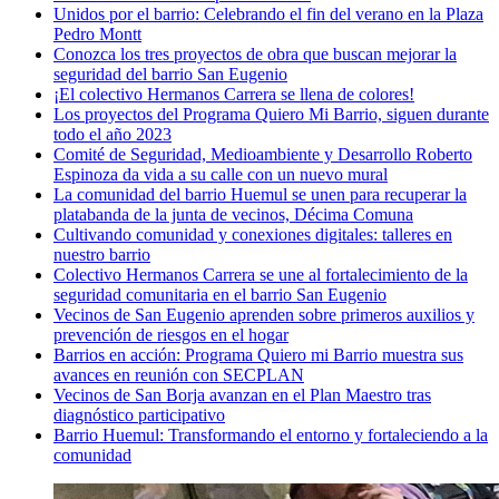
Unidos por el barrio: Celebrando el fin del verano en la Plaza
Pedro Montt
Conozca los tres proyectos de obra que buscan mejorar la
seguridad del barrio San Eugenio
¡El colectivo Hermanos Carrera se llena de colores!
Los proyectos del Programa Quiero Mi Barrio, siguen durante
todo el año 2023
Comité de Seguridad, Medioambiente y Desarrollo Roberto
Espinoza da vida a su calle con un nuevo mural
La comunidad del barrio Huemul se unen para recuperar la
platabanda de la junta de vecinos, Décima Comuna
Cultivando comunidad y conexiones digitales: talleres en
nuestro barrio
Colectivo Hermanos Carrera se une al fortalecimiento de la
seguridad comunitaria en el barrio San Eugenio
Vecinos de San Eugenio aprenden sobre primeros auxilios y
prevención de riesgos en el hogar
Barrios en acción: Programa Quiero mi Barrio muestra sus
avances en reunión con SECPLAN
Vecinos de San Borja avanzan en el Plan Maestro tras
diagnóstico participativo
Barrio Huemul: Transformando el entorno y fortaleciendo a la
comunidad