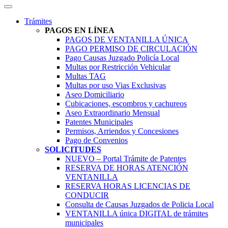
Trámites
PAGOS EN LÍNEA
PAGOS DE VENTANILLA ÚNICA
PAGO PERMISO DE CIRCULACIÓN
Pago Causas Juzgado Policía Local
Multas por Restricción Vehicular
Multas TAG
Multas por uso Vias Exclusivas
Aseo Domiciliario
Cubicaciones, escombros y cachureos
Aseo Extraordinario Mensual
Patentes Municipales
Permisos, Arriendos y Concesiones
Pago de Convenios
SOLICITUDES
NUEVO – Portal Trámite de Patentes
RESERVA DE HORAS ATENCIÓN
VENTANILLA
RESERVA HORAS LICENCIAS DE
CONDUCIR
Consulta de Causas Juzgados de Policia Local
VENTANILLA única DIGITAL de trámites
municipales