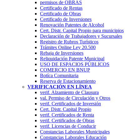
permisos de OBRAS
Certificado de Rentas
Certificado de Obras
Certificado de Inversiones
Renovación Patentes de Alcohol
Cert. Distr. Capital Propio para municipios
Declaración de Trabajadores y Sucursales
Registro de Rubros Turí­sticos
Trámites Online Ley 20.500
Rebaja de Inversiones
Reliquidación Patente Municipal
USO DE ESPACIOS PÚBLICOS
COMERCIO EN BNUP
Botíca Comunitaria
Reserva de Estacionamiento
VERIFICACIÓN EN LÍNEA
verif. Alzamiento de Clausura
val. Permiso de Circulación y Otros
verif. Certificados de Inversión
Cert. Distr. Capital Propio
verif. Certificados de Renta
verif. Certificados de Obras
verif. Licencias de Conducir
Constancias Laborales Municipales
Constancias Laborales Educación