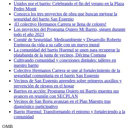
Unidos por el barrio: Celebrando el fin del verano en la Plaza
Pedro Montt
Conozca los tres proyectos de obra que buscan mejorar la
seguridad del barrio San Eugenio
¡El colectivo Hermanos Carrera se llena de colores!
Los proyectos del Programa Quiero Mi Barrio, siguen durante
todo el año 2023
Comité de Seguridad, Medioambiente y Desarrollo Roberto
Espinoza da vida a su calle con un nuevo mural
La comunidad del barrio Huemul se unen para recuperar la
platabanda de la junta de vecinos, Décima Comuna
Cultivando comunidad y conexiones digitales: talleres en
nuestro barrio
Colectivo Hermanos Carrera se une al fortalecimiento de la
seguridad comunitaria en el barrio San Eugenio
Vecinos de San Eugenio aprenden sobre primeros auxilios y
prevención de riesgos en el hogar
Barrios en acción: Programa Quiero mi Barrio muestra sus
avances en reunión con SECPLAN
Vecinos de San Borja avanzan en el Plan Maestro tras
diagnóstico participativo
Barrio Huemul: Transformando el entorno y fortaleciendo a la
comunidad
QMB