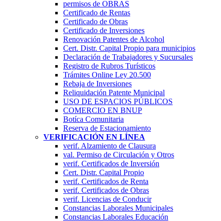
permisos de OBRAS
Certificado de Rentas
Certificado de Obras
Certificado de Inversiones
Renovación Patentes de Alcohol
Cert. Distr. Capital Propio para municipios
Declaración de Trabajadores y Sucursales
Registro de Rubros Turí­sticos
Trámites Online Ley 20.500
Rebaja de Inversiones
Reliquidación Patente Municipal
USO DE ESPACIOS PÚBLICOS
COMERCIO EN BNUP
Botíca Comunitaria
Reserva de Estacionamiento
VERIFICACIÓN EN LÍNEA
verif. Alzamiento de Clausura
val. Permiso de Circulación y Otros
verif. Certificados de Inversión
Cert. Distr. Capital Propio
verif. Certificados de Renta
verif. Certificados de Obras
verif. Licencias de Conducir
Constancias Laborales Municipales
Constancias Laborales Educación