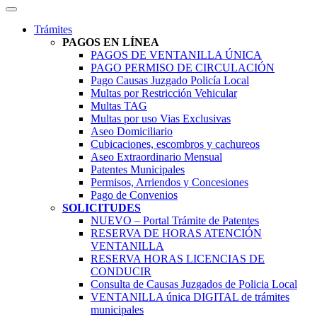
Trámites
PAGOS EN LÍNEA
PAGOS DE VENTANILLA ÚNICA
PAGO PERMISO DE CIRCULACIÓN
Pago Causas Juzgado Policía Local
Multas por Restricción Vehicular
Multas TAG
Multas por uso Vias Exclusivas
Aseo Domiciliario
Cubicaciones, escombros y cachureos
Aseo Extraordinario Mensual
Patentes Municipales
Permisos, Arriendos y Concesiones
Pago de Convenios
SOLICITUDES
NUEVO – Portal Trámite de Patentes
RESERVA DE HORAS ATENCIÓN
VENTANILLA
RESERVA HORAS LICENCIAS DE
CONDUCIR
Consulta de Causas Juzgados de Policia Local
VENTANILLA única DIGITAL de trámites
municipales