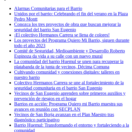
Alarmas Comunitarias para el Barrio
Unidos por el barrio: Celebrando el fin del verano en la Plaza
Pedro Montt
Conozca los tres proyectos de obra que buscan mejorar la
seguridad del barrio San Eugenio
¡El colectivo Hermanos Carrera se llena de colores!
Los proyectos del Programa Quiero Mi Barrio, siguen durante
todo el año 2023
Comité de Seguridad, Medioambiente y Desarrollo Roberto
Espinoza da vida a su calle con un nuevo mural
La comunidad del barrio Huemul se unen para recuperar la
platabanda de la junta de vecinos, Décima Comuna
Cultivando comunidad y conexiones digitales: talleres en
nuestro barrio
Colectivo Hermanos Carrera se une al fortalecimiento de la
seguridad comunitaria en el barrio San Eugenio
Vecinos de San Eugenio aprenden sobre primeros auxilios y
prevención de riesgos en el hogar
Barrios en acción: Programa Quiero mi Barrio muestra sus
avances en reunión con SECPLAN
Vecinos de San Borja avanzan en el Plan Maestro tras
diagnóstico participativo
Barrio Huemul: Transformando el entorno y fortaleciendo a la
comunidad