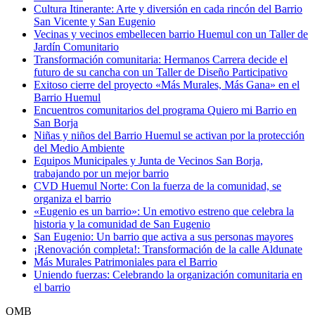
Cultura Itinerante: Arte y diversión en cada rincón del Barrio
San Vicente y San Eugenio
Vecinas y vecinos embellecen barrio Huemul con un Taller de
Jardín Comunitario
Transformación comunitaria: Hermanos Carrera decide el
futuro de su cancha con un Taller de Diseño Participativo
Exitoso cierre del proyecto «Más Murales, Más Gana» en el
Barrio Huemul
Encuentros comunitarios del programa Quiero mi Barrio en
San Borja
Niñas y niños del Barrio Huemul se activan por la protección
del Medio Ambiente
Equipos Municipales y Junta de Vecinos San Borja,
trabajando por un mejor barrio
CVD Huemul Norte: Con la fuerza de la comunidad, se
organiza el barrio
«Eugenio es un barrio»: Un emotivo estreno que celebra la
historia y la comunidad de San Eugenio
San Eugenio: Un barrio que activa a sus personas mayores
¡Renovación completa!: Transformación de la calle Aldunate
Más Murales Patrimoniales para el Barrio
Uniendo fuerzas: Celebrando la organización comunitaria en
el barrio
QMB