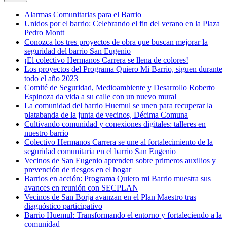
Alarmas Comunitarias para el Barrio
Unidos por el barrio: Celebrando el fin del verano en la Plaza
Pedro Montt
Conozca los tres proyectos de obra que buscan mejorar la
seguridad del barrio San Eugenio
¡El colectivo Hermanos Carrera se llena de colores!
Los proyectos del Programa Quiero Mi Barrio, siguen durante
todo el año 2023
Comité de Seguridad, Medioambiente y Desarrollo Roberto
Espinoza da vida a su calle con un nuevo mural
La comunidad del barrio Huemul se unen para recuperar la
platabanda de la junta de vecinos, Décima Comuna
Cultivando comunidad y conexiones digitales: talleres en
nuestro barrio
Colectivo Hermanos Carrera se une al fortalecimiento de la
seguridad comunitaria en el barrio San Eugenio
Vecinos de San Eugenio aprenden sobre primeros auxilios y
prevención de riesgos en el hogar
Barrios en acción: Programa Quiero mi Barrio muestra sus
avances en reunión con SECPLAN
Vecinos de San Borja avanzan en el Plan Maestro tras
diagnóstico participativo
Barrio Huemul: Transformando el entorno y fortaleciendo a la
comunidad